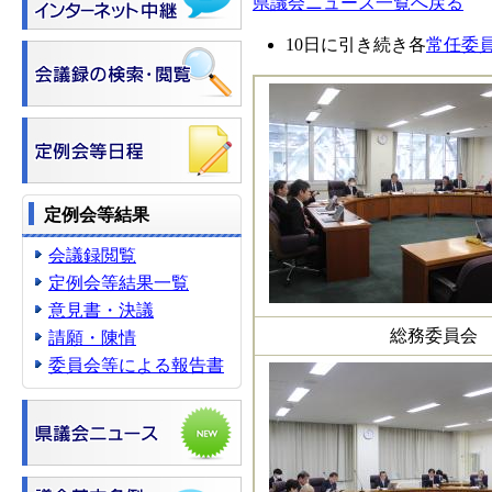
県議会ニュース一覧へ戻る
10日に引き続き各
常任委
定例会等結果
会議録閲覧
定例会等結果一覧
意見書・決議
総務委員会
請願・陳情
委員会等による報告書