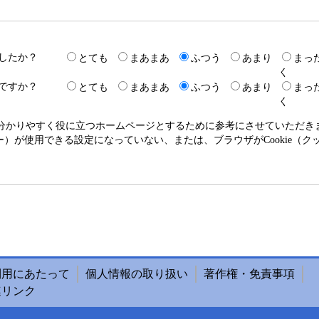
したか？
とても
まあまあ
ふつう
あまり
まっ
く
ですか？
とても
まあまあ
ふつう
あまり
まっ
く
り分かりやすく役に立つホームページとするために参考にさせていただ
クッキー）が使用できる設定になっていない、または、ブラウザがCookie
利用にあたって
個人情報の取り扱い
著作権・免責事項
連リンク