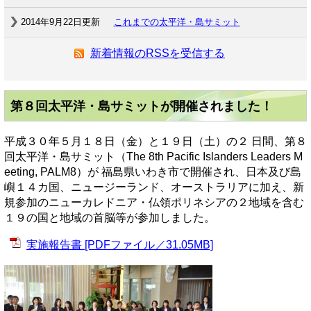
2014年9月22日更新
これまでの太平洋・島サミット
新着情報のRSSを受信する
第８回太平洋・島サミットが開催されました！
平成３０年５月１８日（金）と１９日（土）の２ 日間、第８
回太平洋・島サミット（The 8th Pacific Islanders Leaders M
eeting, PALM8）が 福島県いわき市で開催され、日本及び島
嶼１４カ国、ニュージーランド、オーストラリアに加え、新
規参加のニューカレドニア・仏領ポリネシアの２地域を含む
１９の国と地域の首脳等が参加しました。
実施報告書 [PDFファイル／31.05MB]