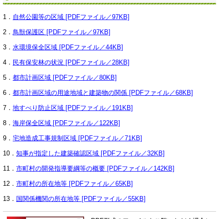
1．
自然公園等の区域 [PDFファイル／97KB]
2．
鳥獣保護区 [PDFファイル／97KB]
3．
水環境保全区域 [PDFファイル／44KB]
4．
民有保安林の状況 [PDFファイル／28KB]
5．
都市計画区域 [PDFファイル／80KB]
6．
都市計画区域の用途地域と建築物の関係 [PDFファイル／68KB]
7．
地すべり防止区域 [PDFファイル／191KB]
8．
海岸保全区域 [PDFファイル／122KB]
9．
宅地造成工事規制区域 [PDFファイル／71KB]
10．
知事が指定した建築確認区域 [PDFファイル／32KB]
11．
市町村の開発指導要綱等の概要 [PDFファイル／142KB]
12．
市町村の所在地等 [PDFファイル／65KB]
13．
国関係機関の所在地等 [PDFファイル／55KB]