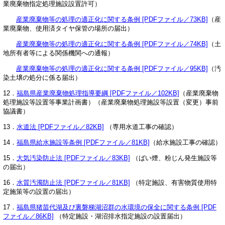
業廃棄物指定処理施設設置許可）
産業廃棄物等の処理の適正化に関する条例 [PDFファイル／73KB]
（産
業廃棄物、使用済タイヤ保管の場所の届出）
産業廃棄物等の処理の適正化に関する条例 [PDFファイル／74KB]
（土
地所有者等による関係機関への通報）
産業廃棄物等の処理の適正化に関する条例 [PDFファイル／95KB]
（汚
染土壌の処分に係る届出）
12．
福島県産業廃棄物処理指導要綱 [PDFファイル／102KB]
（産業廃棄物
処理施設等設置等事業計画書）（産業廃棄物処理施設等設置（変更）事前
協議書）
13．
水道法 [PDFファイル／82KB]
（専用水道工事の確認）
14．
福島県給水施設等条例 [PDFファイル／81KB]
（給水施設工事の確認）
15．
大気汚染防止法 [PDFファイル／83KB]
（ばい煙、粉じん発生施設等
の届出）
16．
水質汚濁防止法 [PDFファイル／81KB]
（特定施設、有害物質使用特
定施策等の設置の届出）
17．
福島県猪苗代湖及び裏磐梯湖沼群の水環境の保全に関する条例 [PDF
ファイル／86KB]
（特定施設・湖沼排水指定施設の設置届出）