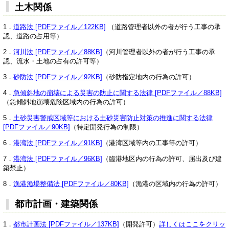
土木関係
1．
道路法 [PDFファイル／122KB]
（道路管理者以外の者が行う工事の承
認、道路の占用等）
2．
河川法 [PDFファイル／88KB]
（河川管理者以外の者が行う工事の承
認、流水・土地の占有の許可等）
3．
砂防法 [PDFファイル／92KB]
（砂防指定地内の行為の許可）
4．
急傾斜地の崩壊による災害の防止に関する法律 [PDFファイル／88KB]
（急傾斜地崩壊危険区域内の行為の許可）
5．
土砂災害警戒区域等における土砂災害防止対策の推進に関する法律
[PDFファイル／90KB]
（特定開発行為の制限）
6．
港湾法 [PDFファイル／91KB]
（港湾区域等内の工事等の許可）
7．
港湾法 [PDFファイル／96KB]
（臨港地区内の行為の許可、届出及び建
築禁止）
8．
漁港漁場整備法 [PDFファイル／80KB]
（漁港の区域内の行為の許可）
都市計画・建築関係
1．
都市計画法 [PDFファイル／137KB]
（開発許可）
詳しくはここをクリッ