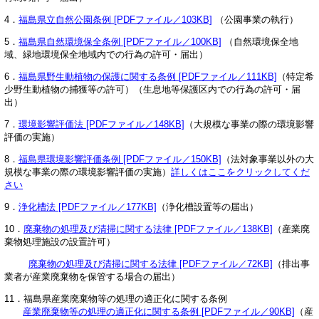
4．
福島県立自然公園条例 [PDFファイル／103KB]
（公園事業の執行）
5．
福島県自然環境保全条例 [PDFファイル／100KB]
（自然環境保全地
域、緑地環境保全地域内での行為の許可・届出）
6．
福島県野生動植物の保護に関する条例 [PDFファイル／111KB]
（特定希
少野生動植物の捕獲等の許可）（生息地等保護区内での行為の許可・届
出）
7．
環境影響評価法 [PDFファイル／148KB]
（大規模な事業の際の環境影響
評価の実施）
8．
福島県環境影響評価条例 [PDFファイル／150KB]
（法対象事業以外の大
規模な事業の際の環境影響評価の実施）
詳しくはここをクリックしてくだ
さい
9．
浄化槽法 [PDFファイル／177KB]
（​浄化槽設置等の届出）
10．
廃棄物の処理及び清掃に関する法律 [PDFファイル／138KB]
（産業廃
棄物処理施設の設置許可）
廃棄物の処理及び清掃に関する法律 [PDFファイル／72KB]
（排出事
業者が産業廃棄物を保管する場合の届出）
11．福島県産業廃棄物等の処理の適正化に関する条例
産業廃棄物等の処理の適正化に関する条例 [PDFファイル／90KB]
（産