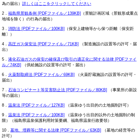
為の届出）
詳しくはここをクリックしてください
2．
福島県景観条例 [PDFファイル／139KB]
（景観計画区域（景観形成重点
地域を除く）の行為の届出）
3．
消防法 [PDFファイル／100KB]
（保安上建物等から保つ距離〔保安距
離〕）
4．
高圧ガス保安法 [PDFファイル／71KB]
（製造施設の設置等の許可・届
出）
5．
液化石油ガスの保安の確保及び取引の適正化に関する法律 [PDFファイ
ル／74KB]
（供給施設の設置等の許可・届出）
6．
火薬類取締法 [PDFファイル／69KB]
（火薬貯蔵施設の設置等の許可・
届出）
7．
石油コンビナート等災害防止法 [PDFファイル／80KB]
（事業所の新設
等の届出）
8．
温泉法 [PDFファイル／127KB]
（温泉ゆう出目的の土地掘削許可）
9．
温泉法 [PDFファイル／100KB]
（温泉ゆう出目的以外の土地掘削の制
限）（福島県温泉保護利用対策要綱、福島県温泉行政要領）
10．
墓地、埋葬等に関する法律 [PDFファイル／63KB]
（墓地の経営等の
許可）