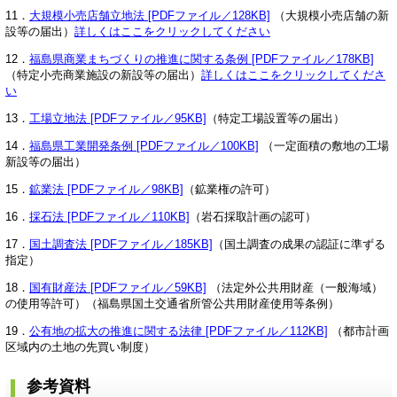
11．
大規模小売店舗立地法 [PDFファイル／128KB]
（大規模小売店舗の新
設等の届出）
詳しくはここをクリックしてください
12．
福島県商業まちづくりの推進に関する条例 [PDFファイル／178KB]
（特定小売商業施設の新設等の届出）
詳しくはここをクリックしてくださ
い
13．
工場立地法 [PDFファイル／95KB]
（特定工場設置等の届出）
14．
福島県工業開発条例 [PDFファイル／100KB]
（一定面積の敷地の工場
新設等の届出）
15．
鉱業法 [PDFファイル／98KB]
（鉱業権の許可）
16．
採石法 [PDFファイル／110KB]
（岩石採取計画の認可）
17．
国土調査法 [PDFファイル／185KB]
（国土調査の成果の認証に準ずる
指定）
18．
国有財産法 [PDFファイル／59KB]
（法定外公共用財産（一般海域）
の使用等許可）（福島県国土交通省所管公共用財産使用等条例）
19．
公有地の拡大の推進に関する法律 [PDFファイル／112KB]
（都市計画
区域内の土地の先買い制度）
参考資料