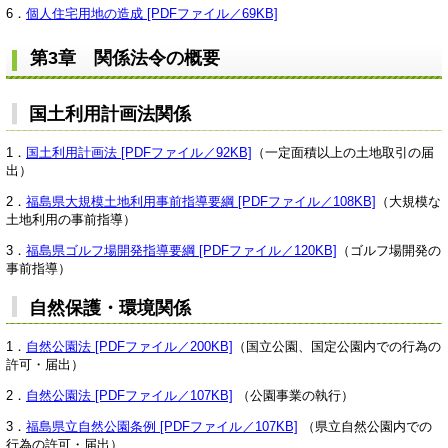
6．
個人住宅用地の造成 [PDFファイル／69KB]
第3章 関係法令の概要
国土利用計画法関係
1．
国土利用計画法 [PDFファイル／92KB]
（一定面積以上の土地取引の届
出）
2．
福島県大規模土地利用事前指導要綱 [PDFファイル／108KB]
（大規模な
土地利用の事前指導）
3．
福島県ゴルフ場開発指導要綱 [PDFファイル／120KB]
（ゴルフ場開発の
事前指導）
自然保護・環境関係
1．
自然公園法 [PDFファイル／200KB]
（国立公園、国定公園内での行為の
許可・届出）
2．
自然公園法 [PDFファイル／107KB]
（公園事業の執行）
3．
福島県立自然公園条例 [PDFファイル／107KB]
（県立自然公園内での
行為の許可・届出）