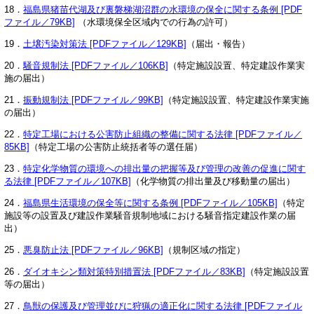
18．
福島県猪苗代湖及び裏磐梯湖沼群の水環境の保全に関する条例 [PDF
ファイル／79KB]
（水環境保全区域内での行為の許可）
19．
土壌汚染対策法 [PDFファイル／129KB]
（届出・報告）
20．
騒音規制法 [PDFファイル／106KB]
（特定施設設置、特定建設作業実
施の届出）
21．
振動規制法 [PDFファイル／99KB]
（特定施設設置、特定建設作業実施
の届出）
22．
特定工場における公害防止組織の整備に関する法律 [PDFファイル／
85KB]
（特定工場の公害防止統括者等の選任届）
23．
特定化学物質の環境への排出量の把握等及び管理の改善の促進に関す
る法律 [PDFファイル／107KB]
（化学物質の排出量及び移動量の届出）
24．
福島県生活環境の保全等に関する条例 [PDFファイル／105KB]
（特定
施設等の設置及び建設作業騒音規制地域における騒音指定建設作業の届
出）
25．
悪臭防止法 [PDFファイル／96KB]
（規制区域の指定）
26．
ダイオキシン類対策特別措置法 [PDFファイル／83KB]
（特定施設設置
等の届出）
27．
鳥獣の保護及び管理並びに狩猟の適正化に関する法律 [PDFファイル