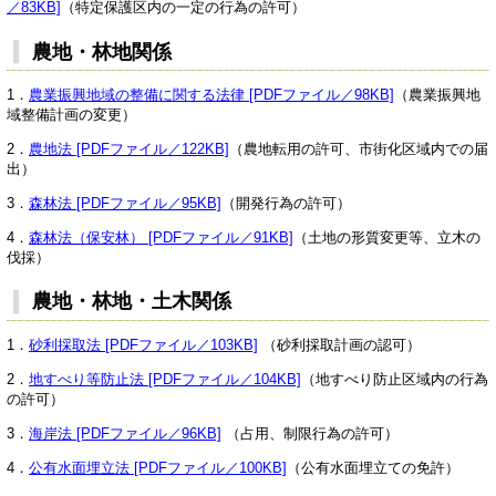
／83KB]
（特定保護区内の一定の行為の許可）
農地・林地関係
1．
農業振興地域の整備に関する法律 [PDFファイル／98KB]
（農業振興地
域整備計画の変更）
2．
農地法 [PDFファイル／122KB]
（農地転用の許可、市街化区域内での届
出）
3．
森林法 [PDFファイル／95KB]
（開発行為の許可）
4．
森林法（保安林） [PDFファイル／91KB]
（土地の形質変更等、立木の
伐採）
農地・林地・土木関係
1．
砂利採取法 [PDFファイル／103KB]
（砂利採取計画の認可）
2．
地すべり等防止法 [PDFファイル／104KB]
（地すべり防止区域内の行為
の許可）
3．
海岸法 [PDFファイル／96KB]
（占用、制限行為の許可）
4．
公有水面埋立法 [PDFファイル／100KB]
（公有水面埋立ての免許）