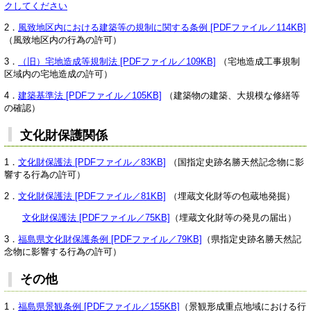
クしてください
2．
風致地区内における建築等の規制に関する条例 [PDFファイル／114KB]
（風致地区内の行為の許可）
3．
（旧）宅地造成等規制法 [PDFファイル／109KB]
（宅地造成工事規制
区域内の宅地造成の許可）
4．
建築基準法 [PDFファイル／105KB]
（建築物の建築、大規模な修繕等
の確認）
文化財保護関係
1．
文化財保護法 [PDFファイル／83KB]
（国指定史跡名勝天然記念物に影
響する行為の許可）
2．
文化財保護法 [PDFファイル／81KB]
（埋蔵文化財等の包蔵地発掘）
文化財保護法 [PDFファイル／75KB]
（埋蔵文化財等の発見の届出）
3．
福島県文化財保護条例 [PDFファイル／79KB]
（県指定史跡名勝天然記
念物に影響する行為の許可）
その他
1．
福島県景観条例 [PDFファイル／155KB]
（景観形成重点地域における行