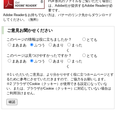
PDF形式のファイルをご覧いただく場合に
は、Adobe社が提供するAdobe Readerが必
要です。
Adobe Readerをお持ちでない方は、バナーのリンク先からダウンロード
してください。（無料）
ご意見お聞かせください
このページの情報は役に立ちましたか？
とても
まあまあ
ふつう
あまり
まった
く
このページは見つけやすかったですか？
とても
まあまあ
ふつう
あまり
まった
く
※1 いただいたご意見は、より分かりやすく役に立つホームページとす
るために参考にさせていただきますので、ご協力をお願いします。
※2 ブラウザでCookie（クッキー）が使用できる設定になっていな
い、または、ブラウザがCookie（クッキー）に対応していない場合は
ご利用頂けません。