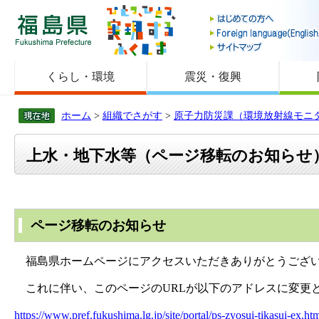
福島県
くらし・環境
震災・復興
ホーム
>
組織でさがす
>
原子力防災課（環境放射線モニ
上水・地下水等（ページ移転のお知らせ
ページ移転のお知らせ
福島県ホームページにアクセスいただきありがとうござい
これに伴い、このページのURLが以下のアドレスに変更とな
https://www.pref.fukushima.lg.jp/site/portal/ps-zyosui-tikasui-ex.ht