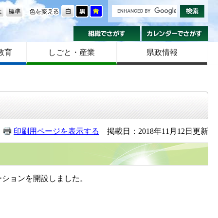
の大きさ
色を変える
組織でさがす
カ
教育
しごと・産業
県政情報
印刷用ページを表示する
掲載日：2018年11月12日更新
ーションを開設しました。