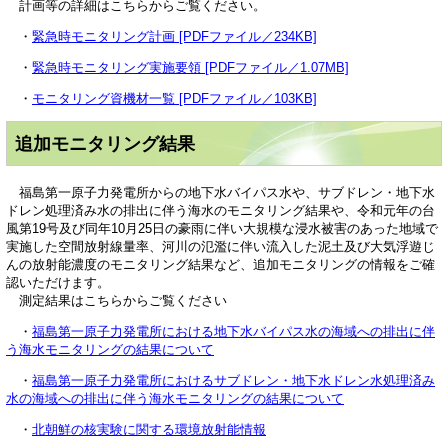
計画等の詳細はこちらからご覧ください。
・
緊急時モニタリング計画 [PDFファイル／234KB]
・
緊急時モニタリング実施要領 [PDFファイル／1.07MB]
・
モニタリング資機材一覧 [PDFファイル／103KB]
追加モニタリング結果
福島第一原子力発電所からの地下水バイパス水や、サブドレン・地下水
ドレン処理済み水の排出に伴う海水のモニタリング結果や、令和元年の台
風第19号及び同年10月25日の豪雨に伴い大規模な浸水被害のあった地域で
実施した空間放射線量率、河川の氾濫に伴い流入した泥土及び大気浮遊じ
んの放射能濃度のモニタリング結果など、追加モニタリングの情報をご確
認いただけます。
測定結果はこちらからご覧ください
・
福島第一原子力発電所における地下水バイパス水の海域への排出に伴
う海水モニタリングの結果について
・
福島第一原子力発電所におけるサブドレン・地下水ドレン水処理済み
水の海域への排出に伴う海水モニタリングの結果について
・
北朝鮮の核実験に関する環境放射能情報