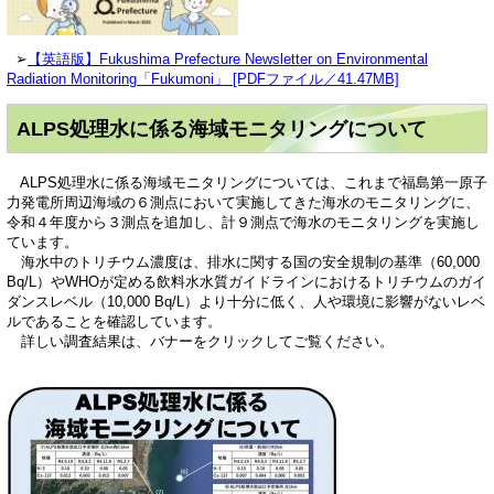
➢
【英語版】Fukushima Prefecture Newsletter on Environmental
Radiation Monitoring「Fukumoni」 [PDFファイル／41.47MB]
ALPS処理水に係る海域モニタリングについて
ALPS処理水に係る海域モニタリングについては、これまで福島第一原子
力発電所周辺海域の６測点において実施してきた海水のモニタリングに、
令和４年度から３測点を追加し、計９測点で海水のモニタリングを実施し
ています。
海水中のトリチウム濃度は、排水に関する国の安全規制の基準（60,000
Bq/L）やWHOが定める飲料水水質ガイドラインにおけるトリチウムのガイ
ダンスレベル（10,000 Bq/L）より十分に低く、人や環境に影響がないレベ
ルであることを確認しています。
詳しい調査結果は、バナーをクリックしてご覧ください。