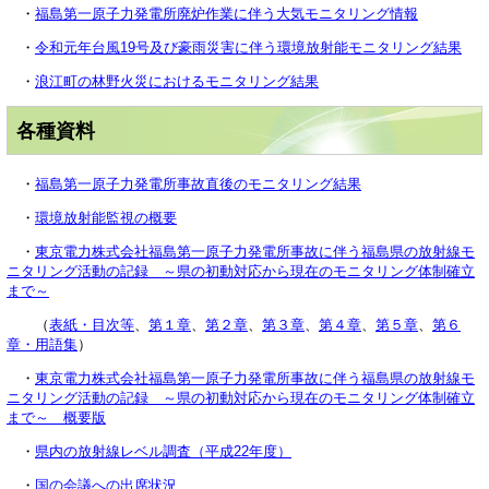
・
福島第一原子力発電所廃炉作業に伴う大気モニタリング情報
・
令和元年台風19号及び豪雨災害に伴う環境放射能モニタリング結果
・
浪江町の林野火災におけるモニタリング結果
各種資料
・
福島第一原子力発電所事故直後のモニタリング結果
・
環境放射能監視の概要
・
東京電力株式会社福島第一原子力発電所事故に伴う福島県の放射線モ
ニタリング活動の記録 ～県の初動対応から現在のモニタリング体制確立
まで～
（
表紙・目次等
、
第１章
、
第２章
、
第３章
、
第４章
、
第５章
、
第６
章・用語集
）
・
東京電力株式会社福島第一原子力発電所事故に伴う福島県の放射線モ
ニタリング活動の記録 ～県の初動対応から現在のモニタリング体制確立
まで～ 概要版
・
県内の放射線レベル調査（平成22年度）
・
国の会議への出席状況