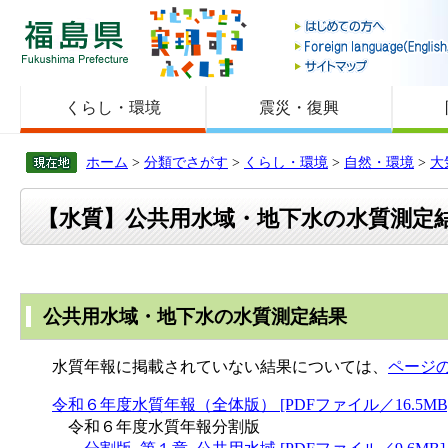
福島県
くらし・環境
震災・復興
ホーム
>
分類でさがす
>
くらし・環境
>
自然・環境
>
大
【水質】公共用水域・地下水の水質測定
公共用水域・地下水の水質測定結果
水質年報に掲載されていない結果については、
ページ
令和６年度水質年報（全体版） [PDFファイル／16.5MB
令和６年度水質年報分割版