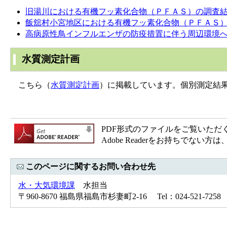
旧湯川における有機フッ素化合物（ＰＦＡＳ）の調査
飯舘村小宮地区における有機フッ素化合物（ＰＦＡＳ
高病原性鳥インフルエンザの防疫措置に伴う周辺環境
水質測定計画
こちら（
水質測定計画
）に掲載しています。個別測定結
PDF形式のファイルをご覧いただく場合
Adobe Readerをお持ちで
このページに関するお問い合わせ先
水・大気環境課
水担当
〒960-8670 福島県福島市杉妻町2-16 Tel：024-521-7258 