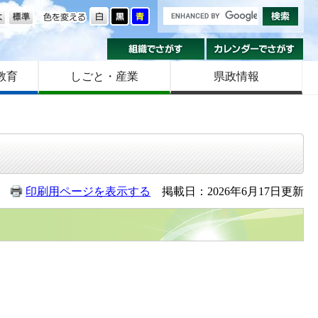
の大きさ
色を変える
組織でさがす
カ
教育
しごと・産業
県政情報
印刷用ページを表示する
掲載日：2026年6月17日更新