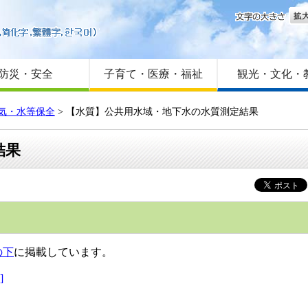
文字
はじめての方へ
Foreign language
サイトマップ
防災・安全
子育て・医療・福祉
観光・文化・
気・水等保全
>
【水質】公共用水域・地下水の水質測定結果
結果
の下
に掲載しています。
]