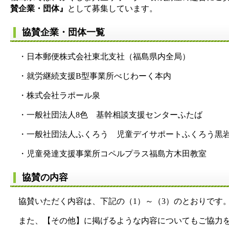
賛企業・団体』
として募集しています。
協賛企業・団体一覧
・日本郵便株式会社東北支社（福島県内全局）
・就労継続支援B型事業所べじわーく本内
・株式会社ラポール泉
・一般社団法人8色 基幹相談支援センターふたば
・一般社団法人ふくろう 児童デイサポートふくろう黒
・児童発達支援事業所コペルプラス福島方木田教室
協賛の内容
協賛いただく内容は、下記の（1）～（3）のとおりです
また、【その他】に掲げるような内容についてもご協力を