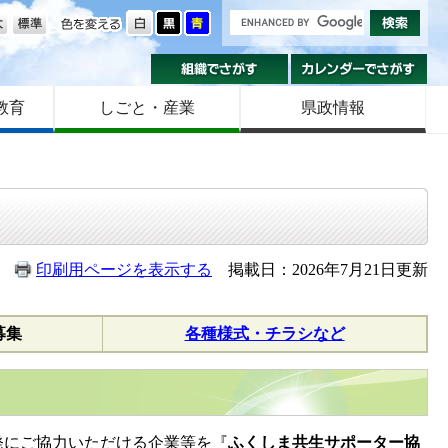
の大きさ
色を変える
組織でさがす
カ
教育
しごと・産業
県政情報
印刷用ページを表示する
掲載日：2026年7月21日更新
募集
各種様式・チラシなど
発にご協力いただける企業等を『
ふくしま共生サポーター協