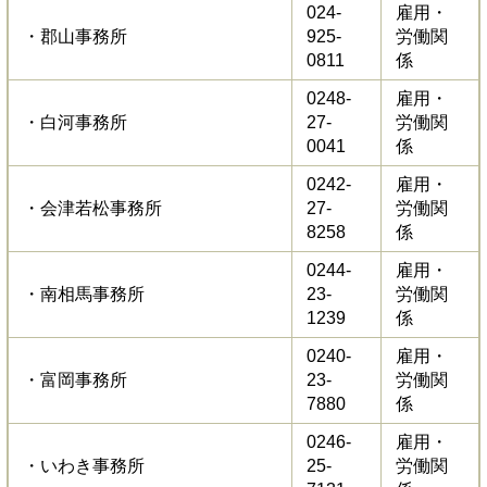
024-
雇用・
・郡山事務所
925-
労働関
0811
係
0248-
雇用・
・白河事務所
27-
労働関
0041
係
0242-
雇用・
・会津若松事務所
27-
労働関
8258
係
0244-
雇用・
・南相馬事務所
23-
労働関
1239
係
0240-
雇用・
・富岡事務所
23-
労働関
7880
係
0246-
雇用・
・いわき事務所
25-
労働関