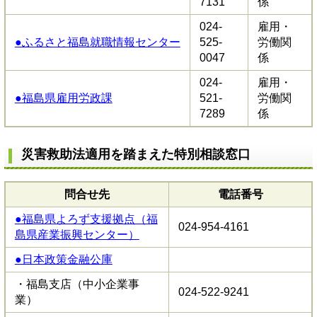
7131
係
024-
雇用・
●ふるさと福島就職情報センター
525-
労働関
0047
係
024-
雇用・
●福島県雇用労政課
521-
労働関
7289
係
災害救助法適用を踏まえた特別相談窓口
問合せ先
電話番号
●福島県よろず支援拠点（福
024-954-4161
島県産業振興センター）
●日本政策金融公庫
・福島支店（中小企業事
024-522-9241
業）