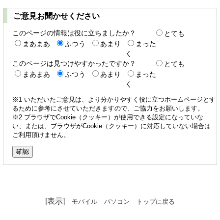
ご意見お聞かせください
このページの情報は役に立ちましたか？
とても
まあまあ
ふつう
あまり
まった
く
このページは見つけやすかったですか？
とても
まあまあ
ふつう
あまり
まった
く
※1 いただいたご意見は、より分かりやすく役に立つホームページとす
るために参考にさせていただきますので、ご協力をお願いします。
※2 ブラウザでCookie（クッキー）が使用できる設定になっていな
い、または、ブラウザがCookie（クッキー）に対応していない場合は
ご利用頂けません。
[表示]
モバイル
パソコン
トップに戻る