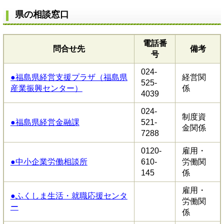
県の相談窓口
電話番
問合せ先
備考
号
024-
●福島県経営支援プラザ（福島県
経営関
525-
産業振興センター）
係
4039
024-
制度資
●福島県経営金融課
521-
金関係
7288
0120-
雇用・
●中小企業労働相談所
610-
労働関
145
係
雇用・
●ふくしま生活・就職応援センタ
労働関
ー
係