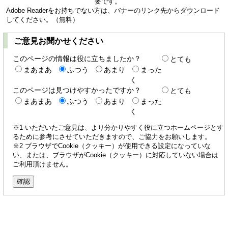
要です。
Adobe Readerをお持ちでない方は、バナーのリンク先からダウンロード
してください。（無料）
ご意見お聞かせください
このページの情報は役に立ちましたか？
とても
まあまあ
ふつう
あまり
まった
く
このページは見つけやすかったですか？
とても
まあまあ
ふつう
あまり
まった
く
※1 いただいたご意見は、より分かりやすく役に立つホームページとす
るために参考にさせていただきますので、ご協力をお願いします。
※2 ブラウザでCookie（クッキー）が使用できる設定になっていな
い、または、ブラウザがCookie（クッキー）に対応していない場合は
ご利用頂けません。