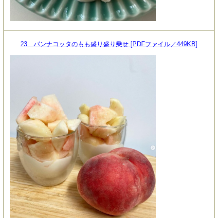
23 パンナコッタのもも盛り盛り乗せ [PDFファイル／449KB]