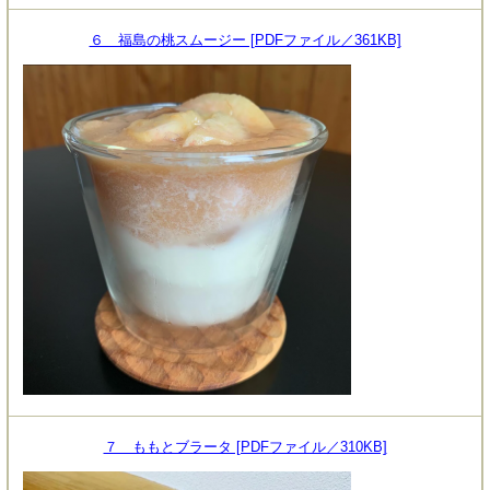
６ 福島の桃スムージー [PDFファイル／361KB]
７ ももとブラータ [PDFファイル／310KB]