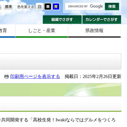
の大きさ
色を変える
組織でさがす
カ
教育
しごと・産業
県政情報
印刷用ページを表示する
掲載日：2025年2月26日更新
同開発する「高校生発！Iwakiならではグルメをつくろ