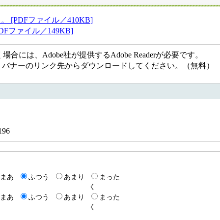
[PDFファイル／410KB]
Fファイル／149KB]
には、Adobe社が提供するAdobe Readerが必要です。
ない方は、バナーのリンク先からダウンロードしてください。（無料）
6196
まあ
ふつう
あまり
まった
く
まあ
ふつう
あまり
まった
く