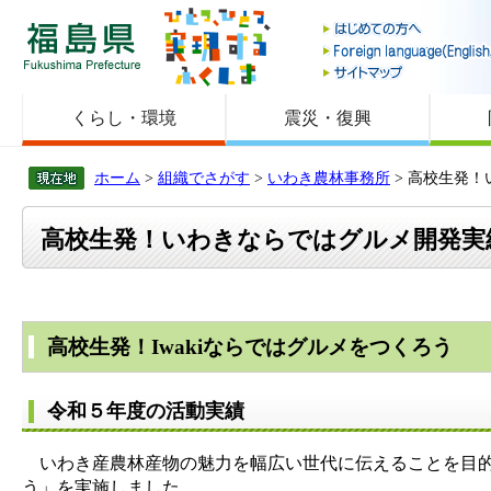
福島県
くらし・環境
震災・復興
ホーム
>
組織でさがす
>
いわき農林事務所
> 高校生発
高校生発！いわきならではグルメ開発実
高校生発！Iwakiならではグルメをつくろう
令和５年度の活動実績
いわき産農林産物の魅力を幅広い世代に伝えることを目的に
う」を実施しました。