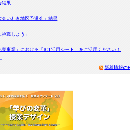
会結果
大会いわき地区予選会」結果
に挑戦しよう」
実事業」における「ICT活用シート」をご活用ください！
！
新着情報のR