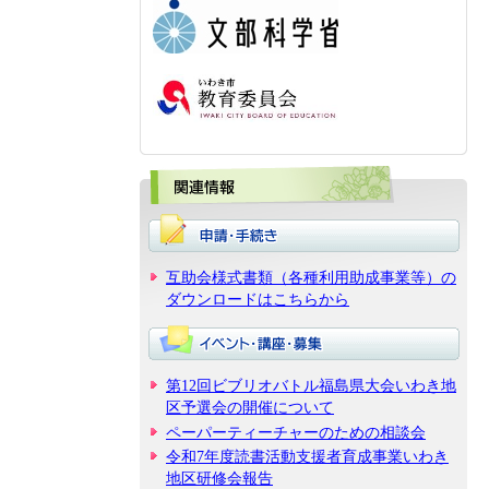
関
互助会様式書類（各種利用助成事業等）の
ダウンロードはこちらから
第12回ビブリオバトル福島県大会いわき地
区予選会の開催について
ペーパーティーチャーのための相談会
令和7年度読書活動支援者育成事業いわき
地区研修会報告