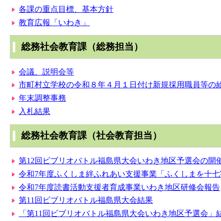
各課の重点目標、基本方針
教育広報「いわき」
総務社会教育課（総務担当）
会議、説明会等
市町村立学校の令和８年４月１日付け新規採用職員等の
年末調整事務
入札結果
総務社会教育課（社会教育担当）
第12回ビブリオバトル福島県大会いわき地区予選会の開
令和7年度ふくしま絆ふれあい支援事業「ふくしまを十
令和7年度読書活動支援者育成事業いわき地区研修会報告
第11回ビブリオバトル福島県大会結果
「第11回ビブリオバトル福島県大会いわき地区予選会」