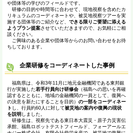
や団体等の学びのフィールドです。
研修の目的や時間等に合わせて、現地視察を含めたカ
リキュラムのコーディネートや、被災地視察ツアーを実
施する団体等のご紹介など、
できる限りご要望に添える
ようプラン提案
させていただきますので、お気軽にご相
談ください。
ご興味のある企業や団体等からのお問い合わせをお待
ちしております。
企業研修をコーディネートした事例
福島県は、令和3年11月に地元金融機関である東邦銀
行が実施した
若手行員向け研修会
（福島への思いを再確
認するとともに、地域の金融機関の一員として、復興へ
の決意を新たにすることを目的）
の一部をコーディネー
ト
し、行員約60人に対して
被災地の案内や復興の現状
を説明
しました。
研修生は、視察先である東日本大震災・原子力災害伝
承館、福島ロボットテストフィールド、フォーアールエ
ナジー株式会社、有限会社柴栄水産で、被災地で復興に