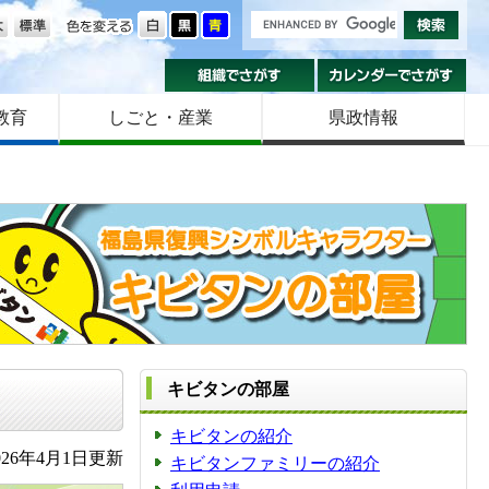
の大きさ
色を変える
組織でさがす
カ
教育
しごと・産業
県政情報
キビタンの部屋
キビタンの紹介
26年4月1日更新
キビタンファミリーの紹介