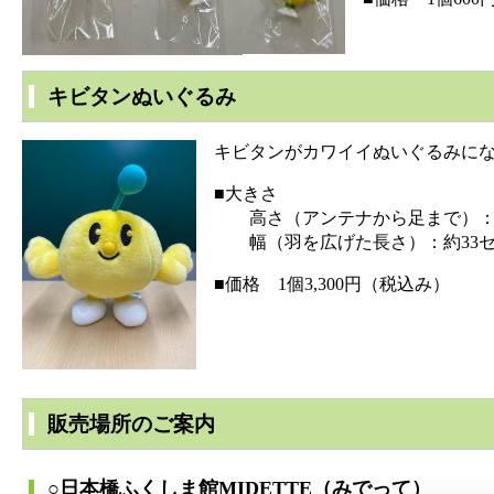
キビタンぬいぐるみ
キビタンがカワイイぬいぐるみにな
■大きさ
高さ（アンテナから足まで）：約
幅（羽を広げた長さ）：約33セ
■価格 1個3,300円（税込み）
販売場所のご案内
○日本橋ふくしま館MIDETTE（みでって）