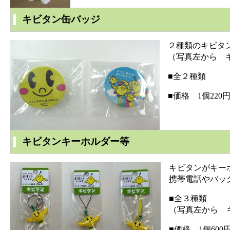
キビタン缶バッジ
２種類のキビタン
（写真左から キ
■全２種類
■価格 1個220
キビタンキーホルダー等
キビタンがキーホ
携帯電話やバッグ
■全３種類
（写真左から キ
■価格 1個600