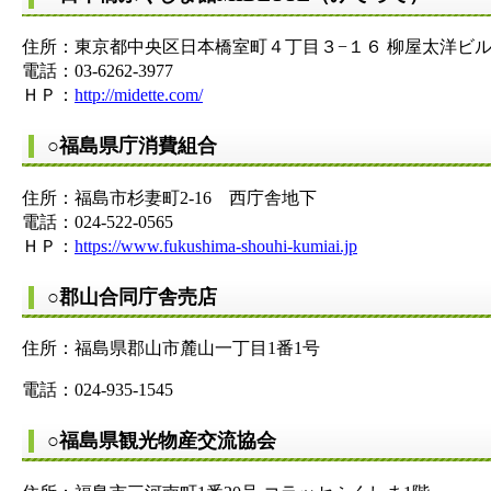
住所：東京都中央区日本橋室町４丁目３−１６ 柳屋太洋ビ
電話：03-6262-3977
ＨＰ：
http://midette.com/
○福島県庁消費組合
住所：福島市杉妻町2-16 西庁舎地下
電話：024-522-0565
ＨＰ：
https://www.fukushima-shouhi-kumiai.jp
○郡山合同庁舎売店
住所：福島県郡山市麓山一丁目1番1号
電話：024-935-1545
○福島県観光物産交流協会