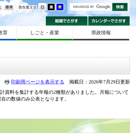
の大きさ
色を変える
組織でさがす
カ
教育
しごと・産業
県政情報
印刷用ページを表示する
掲載日：2026年7月29日更新
計資料を集計する年報の2種類がありました。月報について
日現在の数値のみ公表となります。