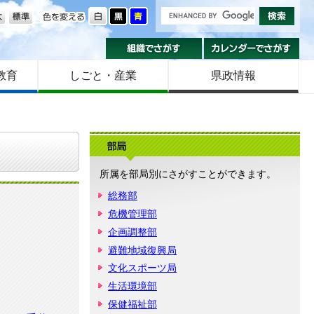
の大きさ
色を変える
組織でさがす
カ
教育
しごと・産業
県政情報
部
所属を部局別にさがすことができます。
総務部
危機管理部
企画調整部
避難地域復興局
文化スポーツ局
生活環境部
保健福祉部