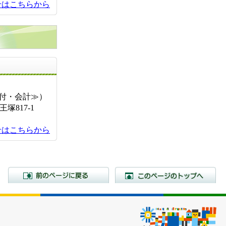
せはこちらから
お問い合せ先
課≪受付・会計≫）
817-1
せはこちらから
前のページに戻る
こ