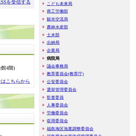
SSを受信する
こども未来局
商工労働部
観光交流局
農林水産部
土木部
出納局
お問い合せ先
企業局
病院局
議会事務局
館4階)
教育委員会(教育庁)
せはこちらから
公安委員会
選挙管理委員会
監査委員
人事委員会
労働委員会
お問い合せ先
収用委員会
福島海区漁業調整委員会