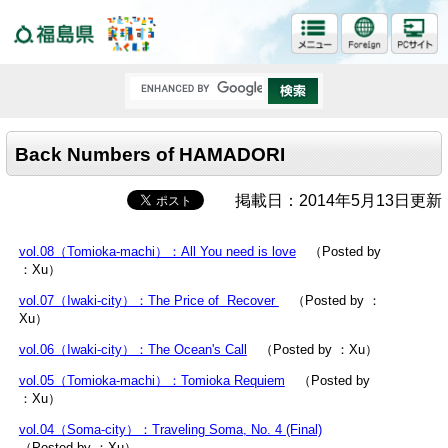
福島県
Back Numbers of HAMADORI
掲載日：2014年5月13日更新
vol.08（Tomioka-machi）：All You need is love
（Posted by
：Xu）
vol.07（Iwaki-city）：The Price of Recover
（Posted by ：
Xu）
vol.06（Iwaki-city）：The Ocean's Call
（Posted by ：Xu）
vol.05（Tomioka-machi）：Tomioka Requiem
（Posted by
：Xu）
vol.04（Soma-city）：Traveling Soma, No. 4 (Final)
（Posted by ：Xu）