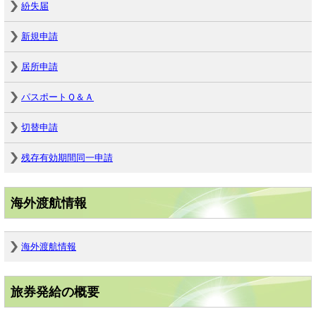
紛失届
新規申請
居所申請
パスポートＱ＆Ａ
切替申請
残存有効期間同一申請
海外渡航情報
海外渡航情報
旅券発給の概要