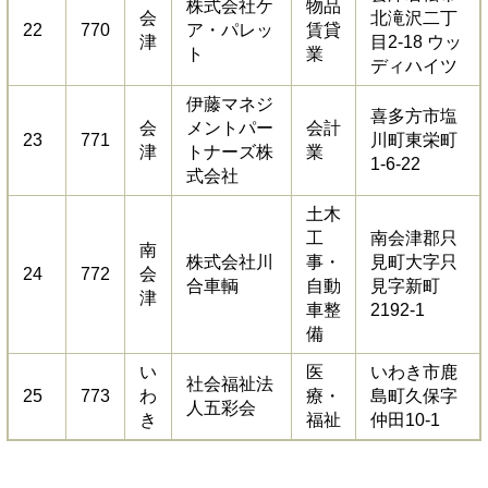
株式会社ケ
物品
会
北滝沢二丁
22
770
ア・パレッ
賃貸
津
目2-18 ウッ
ト
業
ディハイツ
伊藤マネジ
喜多方市塩
会
メントパー
会計
23
771
川町東栄町
津
トナーズ株
業
1-6-22
式会社
土木
工
南会津郡只
南
株式会社川
事・
見町大字只
24
772
会
合車輌
自動
見字新町
津
車整
2192-1
備
い
医
いわき市鹿
社会福祉法
25
773
わ
療・
島町久保字
人五彩会
き
福祉
仲田10-1