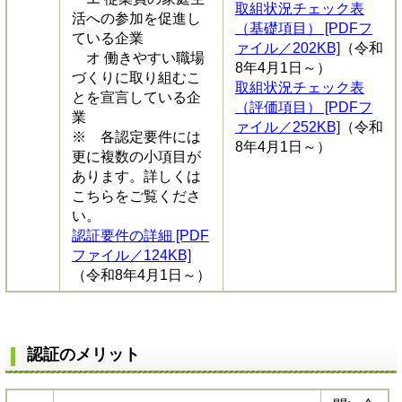
取組状況チェック表
活への参加を促進し
（基礎項目） [PDFフ
ている企業
ァイル／202KB]
（令和
オ 働きやすい職場
8年4月1日～）
づくりに取り組むこ
取組状況チェック表
とを宣言している企
（評価項目） [PDFフ
業
ァイル／252KB]
（令和
※ 各認定要件には
8年4月1日～）
更に複数の小項目が
あります。詳しくは
こちらをご覧くださ
い。
認証要件の詳細 [PDF
ファイル／124KB]
（令和8年4月1日～）
認証のメリット