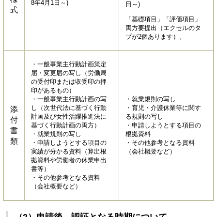
8年4月1日～)
日～)​
式
「基礎項目」「評価項目」
両方要提出（エクセルのタ
ブが2個あります）。
・一般事業主行動計画策定
届・変更届の写し（労働局
の受付印または収受印の押
印があるもの）
・一般事業主行動計画の写
・就業規則の写し
し（次世代法に基づく行動
・育児・介護休業等に関す
添
計画及び女性活躍推進法に
る規則の写し
付
基づく行動計画の両方）
・申請しようとする項目の
書
・就業規則の写し
根拠資料
類
・申請しようとする項目の
・その他参考となる資料
実績が分かる資料（算出根
（会社概要など）
拠資料や労働者の休業申出
書等）
・その他参考となる資料
（会社概要など）​