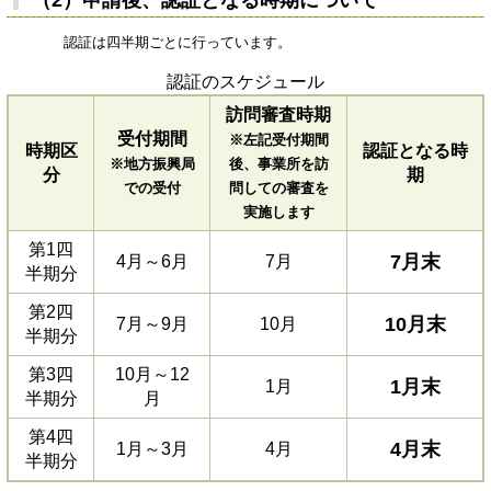
（2）申請後、認証となる時期について
認証は四半期ごとに行っています。
認証のスケジュール
訪問審査時期
受付期間
※左記受付期間
時期区
認証となる時
※地方振興局
後、事業所を訪
分
期
での受付
問しての審査を
実施します
第1四
7月末
4月～6月
7月
半期分
第2四
10月末
7月～9月
10月
半期分
第3四
10月～12
1月末
1月
半期分
月
第4四
4月末
1月～3月
4月
半期分