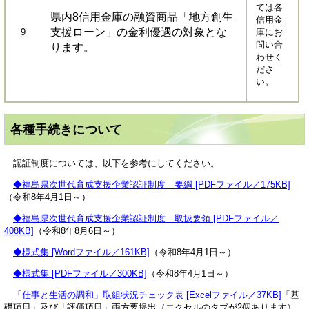
ては各
県内8信用金庫の融資商品「地方創生
信用金
支援ローン」の金利優遇の対象とな
9
庫にお
問い合
ります。
わせく
ださ
い。
各種手続きについて
認証制度については、以下を参考にしてください。
◆福島県次世代育成支援企業認証制度 要綱 [PDFファイル／175KB]
（令和8年4月1日～）
◆福島県次世代育成支援企業認証制度 取扱要領 [PDFファイル／
408KB]
（令和8年8月6日～）
◆様式集 [Wordファイル／161KB]
（令和8年4月1日～）​
◆様式集 [PDFファイル／300KB]
（令和8年4月1日～）​​
「仕事と生活の調和」取組状況チェック表 [Excelファイル／37KB]
「基
礎項目」及び「評価項目」両方要提出（エクセルのタブが2個あります）