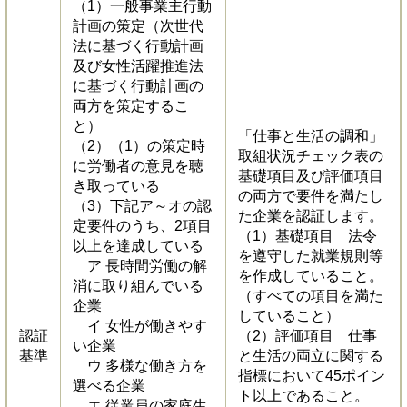
（1）一般事業主行動
計画の策定（次世代
法に基づく行動計画
及び女性活躍推進法
に基づく行動計画の
両方を策定するこ
と）
「仕事と生活の調和」
（2）（1）の策定時
取組状況チェック表の
に労働者の意見を聴
基礎項目及び評価項目
き取っている
の両方で要件を満たし
（3）下記ア～オの認
た企業を認証します。
定要件のうち、2項目
（1）基礎項目 法令
以上を達成している
を遵守した就業規則等
ア 長時間労働の解
を作成していること。
消に取り組んでいる
（すべての項目を満た
企業
していること）
イ 女性が働きやす
認証
（2）評価項目 仕事
い企業
基準
と生活の両立に関する
ウ 多様な働き方を
指標において45ポイン
選べる企業
ト以上であること。
エ 従業員の家庭生