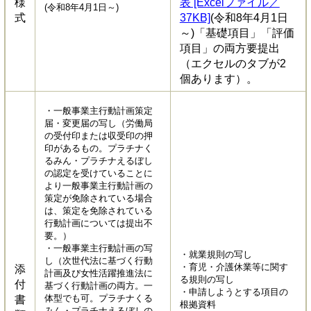
様
表 [Excelファイル／
(令和8年4月1日～)​
式
37KB]
(令和8年4月1日
～)​「基礎項目」「評価
項目」の両方要提出
（エクセルのタブが2
個あります）。
・一般事業主行動計画策定
届・変更届の写し（労働局
の受付印または収受印の押
印があるもの。プラチナく
るみん・プラチナえるぼし
の認定を受けていることに
より一般事業主行動計画の
策定が免除されている場合
は、策定を免除されている
行動計画については提出不
要。）
・一般事業主行動計画の写
・就業規則の写し
し（次世代法に基づく行動
・育児・介護休業等に関す
添
計画及び女性活躍推進法に
る規則の写し
付
基づく行動計画の両方。一
・申請しようとする項目の
体型でも可。プラチナくる
書
根拠資料
みん・プラチナえるぼしの