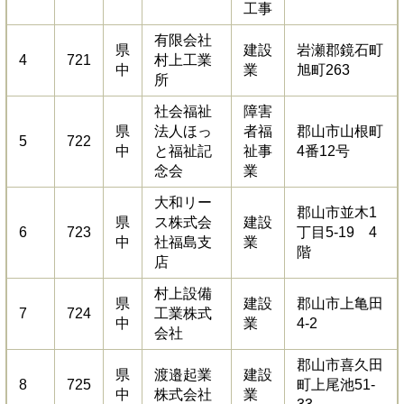
工事
有限会社
県
建設
岩瀬郡鏡石町
4
721
村上工業
中
業
旭町263
所
社会福祉
障害
県
法人ほっ
者福
郡山市山根町
5
722
中
と福祉記
祉事
4番12号
念会
業
大和リー
郡山市並木1
県
ス株式会
建設
6
723
丁目5-19 4
中
社福島支
業
階
店
村上設備
県
建設
郡山市上亀田
7
724
工業株式
中
業
4-2
会社
郡山市喜久田
県
渡邉起業
建設
8
725
町上尾池51-
中
株式会社
業