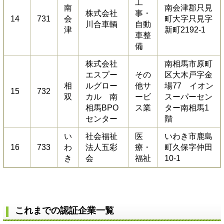
工
南
南会津郡只見
株式会社
事・
14
731
会
町大字只見字
川合車輌
自動
津
新町2192-1
車整
備
株式会社
南相馬市原町
エスプー
その
区大木戸字金
相
ルグロー
他サ
場77 イオン
15
732
双
カル 南
ービ
スーパーセン
相馬BPO
ス業
ター南相馬1
センター
階
い
社会福祉
医
いわき市鹿島
16
733
わ
法人五彩
療・
町久保字仲田
き
会
福祉
10-1
これまでの認証企業一覧