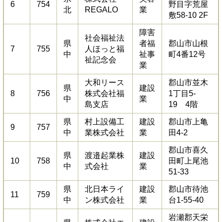
6
754
野目字荒屋
北
REGALO
業
敷58-10 2F
障害
社会福祉法
県
者福
郡山市山根
7
755
人ほっと福
中
祉事
町4番12号
祉記念会
業
大和リース
郡山市並木
県
建設
8
756
株式会社福
1丁目5-
中
業
島支店
19 4階
県
村上設備工
建設
郡山市上亀
9
757
中
業株式会社
業
田4-2
郡山市喜久
県
渡邉起業株
建設
10
758
田町上尾池
中
式会社
業
51-33
県
北日本ライ
建設
郡山市待池
11
759
中
ン株式会社
業
台1-55-40
岩瀬郡天栄