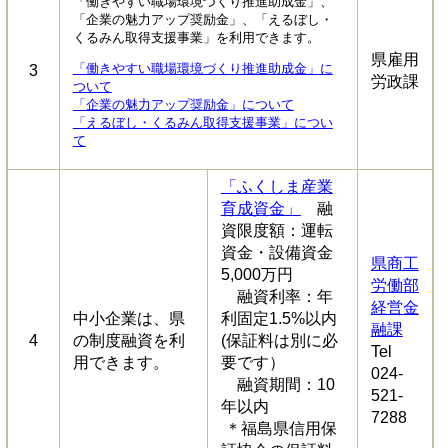
「働きやすい職場環境づくり推進助成金」、
「企業の魅力アップ奨励金」、「えるぼし・
くるみん取得支援事業」を利用できます。
県雇用
「働きやすい職場環境づくり推進助成金」に
3
労政課
ついて
「企業の魅力アップ奨励金」について
「えるぼし・くるみん取得支援事業」につい
て
「ふくしま産業
育成資金」
融
資限度額：運転
資金・設備資金
県商工
5,000万円
労働部
融資利率：年
経営金
中小企業は、県
利固定1.5%以内
融課
4
の制度融資を利
(保証料は別に必
Tel
用できます。
要です）
024-
融資期間：10
521-
年以内
7288
＊福島県信用保