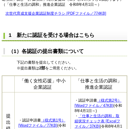
（「仕事と生活の調和」推進企業認証 令和8年4月1日～）
次世代育成支援企業認証制度チラシ [PDFファイル／774KB]
1 新たに認証を受ける場合はこちら
（1）各認証の提出書類について
下記の書類を提出してください。
部
※提出書類は
2
をご用意ください。
「働く女性応援」中小
「仕事と生活の調和」
企業認証
推進企業認証
・認証申請書
（様式第2号）
[Wordファイル／47KB]
(令和
8年4月1日～)​
提
・
「仕事と生活の調和」取
・認証申請書
（様式第1号）
組状況チェック表 [Excelフ
出
[Wordファイル／77KB]
(令和
ァイル／37KB]
(令和8年4月1
様