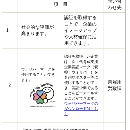
問い合
項 目
わせ先
認証を取得する
ことで、企業の
社会的な評価が
1
イメージアップ
高まります。
や人材確保に活
用できます。
認証を取得した企業
は、次世代育成支援
企業認証マーク（愛
ウォリバーマークを
称：ウォリバー）を
使用することができ
名刺やポスター等に
ます。
県雇用
使用することがで
2
き、認証企業である
労政課
ことをピーアールす
ることができます。
ウォリバーマークの
ダウンロードはこち
ら