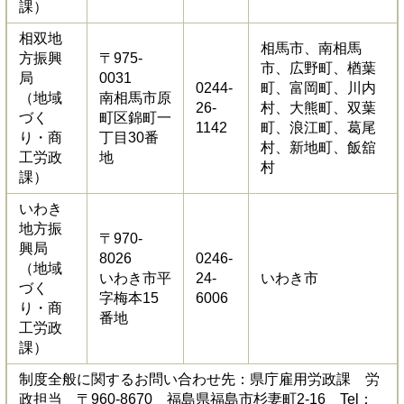
課）
相双地
相馬市、南相馬
方振興
〒975-
市、広野町、楢葉
局
0031
0244-
町、富岡町、川内
（地域
南相馬市原
26-
村、大熊町、双葉
づく
町区錦町一
1142
町、浪江町、葛尾
り・商
丁目30番
村、新地町、飯舘
工労政
地
村
課）
いわき
地方振
〒970-
興局
8026
0246-
（地域
いわき市平
24-
いわき市
づく
字梅本15
6006
り・商
番地
工労政
課）
制度全般に関するお問い合わせ先：県庁雇用労政課 労
政担当 〒960-8670 福島県福島市杉妻町2-16 Tel：