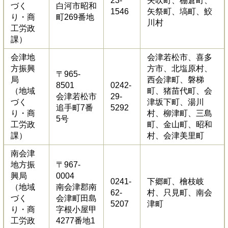
23-
矢吹町、棚倉町、
づく
白河市昭和
1546
矢祭町、塙町、鮫
り・商
町269番地
川村
工労政
課）
会津地
会津若松市、喜多
方振興
方市、北塩原村、
〒965-
局
西会津町、磐梯
8501
0242-
（地域
町、猪苗代町、会
会津若松市
29-
づく
津坂下町、湯川
追手町7番
5292
り・商
村、柳津町、三島
5号
工労政
町、金山町、昭和
課）
村、会津美里町
南会津
地方振
〒967-
興局
0004
0241-
下郷町、檜枝岐
（地域
南会津郡南
62-
村、只見町、南会
づく
会津町田島
5207
津町
り・商
字根小屋甲
工労政
4277番地1