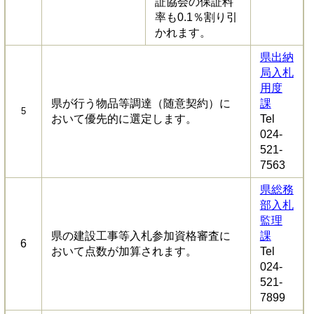
証協会の保証料
率も0.1％割り引
かれます。
県出納
局入札
用度
県が行う物品等調達（随意契約）に
課
5
おいて優先的に選定します。
Tel
024-
521-
7563
県総務
部入札
監理
県の建設工事等入札参加資格審査に
課
6
おいて点数が加算されます。
Tel
024-
521-
7899