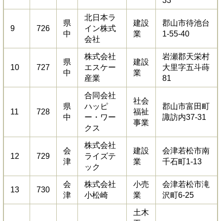
33
北日本ラ
県
建設
郡山市待池台
9
726
イン株式
中
業
1-55-40
会社
株式会社
岩瀬郡天栄村
県
建設
10
727
エスケー
大里字五斗蒔
中
業
産業
81
合同会社
社会
県
ハッピ
郡山市富田町
11
728
福祉
中
ー・ワー
諏訪内37-31
事業
クス
株式会社
会
建設
会津若松市南
12
729
ライズテ
津
業
千石町1-13
ック
会
株式会社
小売
会津若松市滝
13
730
津
小松崎
業
沢町6-25
土木