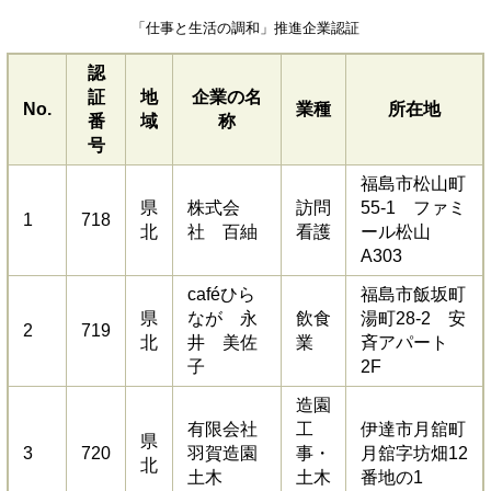
「仕事と生活の調和」推進企業認証
認
証
地
企業の名
No.
業種
所在地
番
域
称
号
福島市松山町
県
株式会
訪問
55-1 ファミ
1
718
北
社 百紬
看護
ール松山
A303
caféひら
福島市飯坂町
県
なが 永
飲食
湯町28-2 安
2
719
北
井 美佐
業
斉アパート
子
2F
造園
有限会社
工
伊達市月舘町
県
3
720
羽賀造園
事・
月舘字坊畑12
北
土木
土木
番地の1