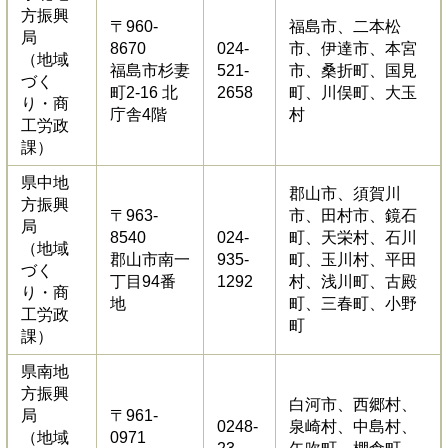
方振興
〒960-
福島市、二本松
局
8670
024-
市、伊達市、本宮
（地域
福島市杉妻
521-
市、桑折町、国見
づく
町2-16 北
2658
町、川俣町、大玉
り・商
庁舎4階
村
工労政
課）
県中地
郡山市、須賀川
方振興
〒963-
市、田村市、鏡石
局
8540
024-
町、天栄村、石川
（地域
郡山市南一
935-
町、玉川村、平田
づく
丁目94番
1292
村、浅川町、古殿
り・商
地
町、三春町、小野
工労政
町
課）
県南地
方振興
白河市、西郷村、
局
〒961-
0248-
泉崎村、中島村、
（地域
0971