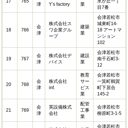
17
765
水が丘一丁
津
Y's factory
業
目7番
会津若松市
株式会社ス
城東町14-
会
建築
18
766
ワ企業グル
18 アートマ
津
業
ープ
ンション
102
会津若松市
会
株式会社デ
建設
19
767
南千石町3-
津
バイス
業
12
教育
会津若松市
会
株式会社
サー
一箕町鶴賀
20
768
津
inf.
ビス
町下居合
業
145-2
配管
会
英設備株式
会津若松市
21
769
工事
津
会社
柳原町3-1-5
業
会津若松市