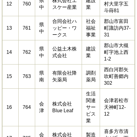
県
株式会社エ
建設
12
760
村大里字五
中
スケー産業
業
斗蒔81
合同会社ハ
社会
郡山市富田
県
13
761
ッピー・ワ
福祉
町諏訪内37-
中
ークス
事業
31
郡山市大槻
県
公益土木株
建設
14
762
町字池上西
中
式会社
業
1-2
西白河郡矢
県
有限会社降
調剤
15
763
吹町善郷内
南
矢薬局
薬局
302
生活
関連
会津若松市
会
株式会社
16
764
サー
天神町12-
津
Blue Leaf
ビス
12
業
喜多方市清
会
株式会社
製造