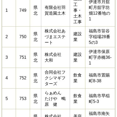
伊達市月舘
工
県
有限会社羽
町月舘字坊
1
749
事・
北
賀造園土木
畑12番地の
土木
1
工事
株式会社あ
福島市笹谷
県
建設
2
750
づまエステ
字稲場28番
北
業
ート
5の3
伊達市保原
県
株式会社
建設
3
751
町字赤橋36-
北
大和
業
1
合同会社フ
県
飲食
福島市置賜
4
752
クシマギフ
北
業
町8-38
ターズ
らぁめん
県
飲食
福島市早稲
5
753
たけや 鴫
北
業
町5-3
原 健
福島市南矢
県
株式会社
美容