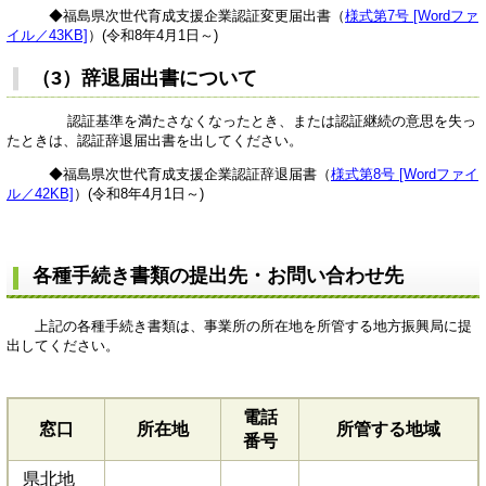
◆福島県次世代育成支援企業認証変更届出書（
様式第7号 [Wordファ
イル／43KB]
）(令和8年4月1日～)​
（3）辞退届出書について
認証基準を満たさなくなったとき、または認証継続の意思を失っ
たときは、認証辞退届出書を出してください。
◆福島県次世代育成支援企業認証辞退届書（
様式第8号 [Wordファイ
ル／42KB]
）(令和8年4月1日～)​
各種手続き書類の提出先・お問い合わせ先
上記の各種手続き書類は、事業所の所在地を所管する地方振興局に提
出してください。
電話
窓口
所在地
所管する地域
番号
県北地