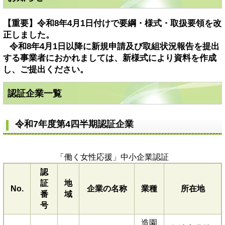
【重要】令和8年4月1日付けで要綱・様式・取扱要領を改
正しました。
令和8年4月1日以降に新規申請及び取組状況報告を提出
する事業者におかれましては、新様式により資料を作成
し、ご提出ください。
認証企業一覧
令和7年度第4四半期認証企業​​
「働く女性応援」中小企業認証
認
証
地
No.
企業の名称
業種
所在地
番
域
号
造園