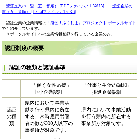
認証企業の一覧（五十音順） [PDFファイル／1.39MB]
認証企業の一
覧（五十音順） [Excelファイル／175KB]
認証企業の企業情報は
『感働！ふくしま』プロジェクト ポータルサイト
でも紹介しています。
※ポータルサイトへの企業情報登録を行っている企業のみ。
認証
制度の概要
認証の種類と認証基準
「働く女性応援」
「仕事と生活の調和」
中小企業認証
推進企業認証
県内において事業活
認証
動を行う県内に所在
県内において事業活動
の種
する、常時雇用労働
を行う県内に所在する
類
者の数が300人以下の
事業所が対象です。
事業所が対象です。