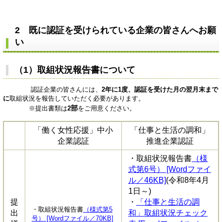
2 既に認証を受けられている企業の皆さんへお願
い
（1）取組状況報告書について
認証企業の皆さんには、
2年に1度、認証を受けた月の翌月末まで
に
取組状況を報告していただく必要があります。
部
※提出書類は
2
をご用意ください。
「働く女性応援」中小
「仕事と生活の調和」
企業認証
推進企業認証
・取組状況報告書
（様
式第6号） [Wordファイ
ル／46KB]
(令和8年4月
1日～)​​
提
・
「仕事と生活の調
・取組状況報告書
（様式第5
出
和」取組状況チェック
号） [Wordファイル／70KB]