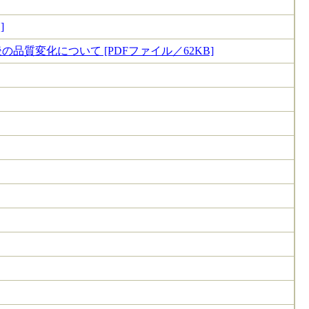
]
質変化について [PDFファイル／62KB]