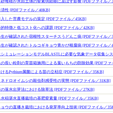
砂堆積が水田土壌の窒素供給能に及ぼす影響 [PDFファイル／37
性 [PDFファイル／40KB]
した営農モデルの策定 [PDFファイル／45KB]
特徴と低コスト化への課題 [PDFファイル／42KB]
生が確認された宿根性スターチスうどんこ病 [PDFファイル／39
生が確認されたトルコギキョウ青かび根腐病 [PDFファイル／44
シミュレーションモデルBLASTLに必要な気象データ収集システム
の長い粒剤の育苗箱施用による葉いもちの防除効果 [PDFファイル
るPythium属菌による苗の立枯症 [PDFファイル／35KB]
ネドロオイムシの殺虫剤感受性の実態 [PDFファイル／31KB]
落水出芽法における除草法 [PDFファイル／27KB]
水稲湛水直播栽培の基肥窒素量 [PDFファイル／35KB]
ョウの直播き栽培における発芽率向上技術 [PDFファイル／35K