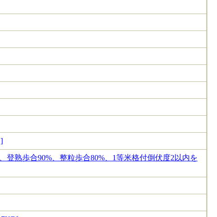
]
、登熟歩合90%、整粒歩合80%、1等米格付倒伏度2以内を