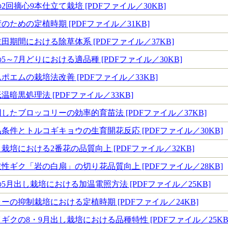
回摘心9本仕立て栽培 [PDFファイル／30KB]
ための定植時期 [PDFファイル／31KB]
期間における除草体系 [PDFファイル／37KB]
～7月どりにおける適品種 [PDFファイル／30KB]
エムの栽培法改善 [PDFファイル／33KB]
暗黒処理法 [PDFファイル／33KB]
したブロッコリーの効率的育苗法 [PDFファイル／37KB]
条件とトルコギキョウの生育開花反応 [PDFファイル／30KB]
培における2番花の品質向上 [PDFファイル／32KB]
性ギク「岩の白扇」の切り花品質向上 [PDFファイル／28KB]
月出し栽培における加温電照方法 [PDFファイル／25KB]
ーの抑制栽培における定植時期 [PDFファイル／24KB]
クの8・9月出し栽培における品種特性 [PDFファイル／25KB