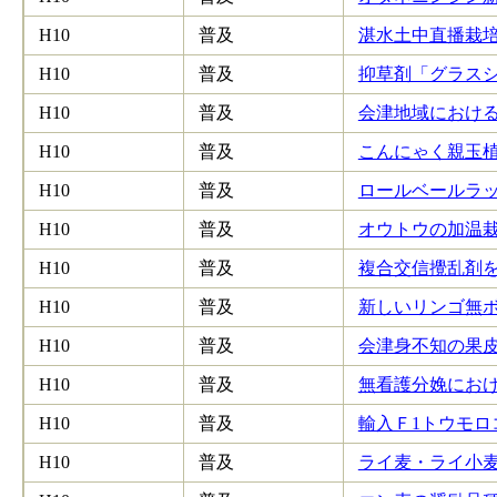
H10
普及
湛水土中直播栽培
H10
普及
抑草剤「グラスシ
H10
普及
会津地域における秋
H10
普及
こんにゃく親玉植付
H10
普及
ロールベールラッ
H10
普及
オウトウの加温栽培
H10
普及
複合交信攪乱剤を
H10
普及
新しいリンゴ無ボ
H10
普及
会津身不知の果皮
H10
普及
無看護分娩における
H10
普及
輸入Ｆ1トウモロコ
H10
普及
ライ麦・ライ小麦の