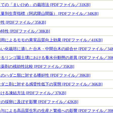
の「まいひめ」の栽培法 [PDFファイル／31KB]
量別生育指標（阿武隈山間版） [PDFファイル／34KB]
 [PDFファイル／35KB]
性 [PDFファイル／38KB]
用によるモモの果実品質向上効果 [PDFファイル／41KB]
い化栽培に適した台木・中間台木の組合せ [PDFファイル／34K
るリンゴ園土壌における養水分動態の差異 [PDFファイル／39K
剤の残効性比較 [PDFファイル／35KB]
ハダニ類に対する嗜好性 [PDFファイル／39KB]
ダニ剤に対する感受性低下の実態 [PDFファイル／36KB]
る凍結方法 [PDFファイル／37KB]
採卵に及ぼす影響 [PDFファイル／42KB]
与による高品質生乳の生産と繁殖への影響 [PDFファイル／39K