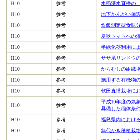
H10
参考
水稲湛水直播の「
H10
参考
地下かんがい施設の
H10
参考
炊飯測定型食味分
H10
参考
夏秋トマトへの灌水
H10
参考
半緑化茎利用による
H10
参考
ササ系リンドウの
H10
参考
からむしの組織培養
H10
参考
施用する有機物の
H10
参考
乾田直播栽培にお
平成10年度の気
H10
参考
具備した稲体条件－
H10
参考
福島県内における
H10
参考
無代かき移植栽培