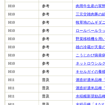
H10
参考
肉用牛生産の実態解
H10
参考
三元交雑肉豚の組み
H10
参考
牧草地のムギダニ防
H10
参考
ロールベールラップ
H10
参考
野菜移植機を用いた
H10
参考
雄の冷蔵が天蚕の交
H10
参考
こうじかび病発病抑
H10
参考
ネットロウシルク・
H10
参考
キセルガイの養殖技
H11
普及
酒造好適米品種「夢
H11
普及
酒造好適米品種「夢
H11
普及
水稲糯新奨励品種「
H11
普及
水稲品種「まなむす