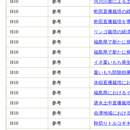
H10
参考
河川氾濫による土
H10
参考
乾田直播栽培の経済
H10
参考
乾田直播栽培を導入
H10
参考
リンゴ栽培の経済的
H10
参考
福島県で新たに発
H10
参考
福島県で新たに発
H10
参考
イネ葉いもち発生
H10
参考
葉いもち防除効果
H10
参考
水稲直播栽培におけ
H10
参考
福島県におけるイ
H10
参考
湛水土中直播栽培の
H10
参考
会津地域における
H10
参考
秋切りトルコギキ