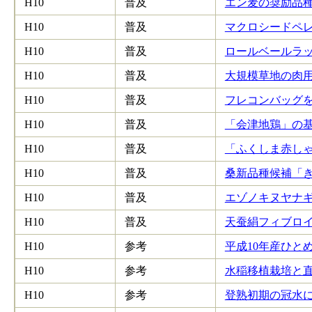
H10
普及
エン麦の奨励品種 
H10
普及
マクロシードペレ
H10
普及
ロールベールラッ
H10
普及
大規模草地の肉用
H10
普及
フレコンバッグを利
H10
普及
「会津地鶏」の基本
H10
普及
「ふくしま赤しゃも
H10
普及
桑新品種候補「きぬ
H10
普及
エゾノキヌヤナギ
H10
普及
天蚕絹フィブロイン
H10
参考
平成10年産ひとめ
H10
参考
水稲移植栽培と直
H10
参考
登熟初期の冠水に