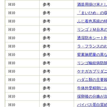
H10
参考
酒造用掛け米として
H10
参考
「まいひめ」の収
H10
参考
ふじ着色系統の特性
H10
参考
リンゴＪＭ台木の特
H10
参考
透湿防水シート利
H10
参考
ラ・フランスのわ
H10
参考
窒素施肥量の異な
H10
参考
リンゴ輪紋病防除薬
H10
参考
ケナガカブリダニの
H10
参考
ハダニ類の主要殺
H10
参考
牛体外受精卵におけ
H10
参考
採卵後の分娩が次の
H10
参考
バイパス蛋白質給