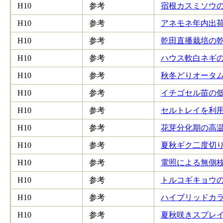
H10
参考
宿根カスミソウの2
H10
参考
アネモネ年内出荷の
H10
参考
乾田直播栽培の乾田
H10
参考
ハウス軟白ネギの5
H10
参考
秋冬どりオータムポ
H10
参考
イチゴセル苗の低温
H10
参考
セルトレイを利用
H10
参考
花芽分化期の高温
H10
参考
夏秋ギク二度切り栽
H10
参考
電照による無側枝
H10
参考
トルコギキョウの5
H10
参考
ハイブリッドカラ
H10
参考
夏秋咲きスプレイギ