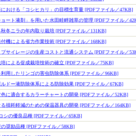
における「コシヒカリ」の目標生育量 [PDFファイル／47KB]
ョート液剤」を用いた水田畦畔雑草の管理 [PDFファイル／42K
冬ニラの年内取り栽培 [PDFファイル／131KB]
機による省力作業技術 [PDFファイル／168KB]
プサイレージの生産コストと流通システム [PDFファイル／53K
による促成栽培技術の確立 [PDFファイル／75KB]
利用したリンゴの害虫防除体系 [PDFファイル／96KB]
ルドー液防除体系による防除効果 [PDFファイル／67KB]
色に適合するカラーチャートの開発 [PDFファイル／52KB]
損耗軽減のための保温器具の開発 [PDFファイル／164KB]
シの優良品種 [PDFファイル／65KB]
奨励品種 [PDFファイル／58KB]