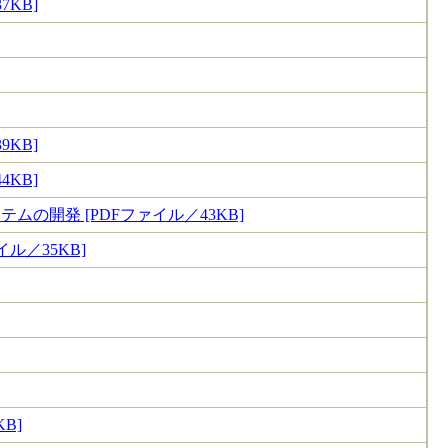
KB]
KB]
KB]
の開発 [PDFファイル／43KB]
／35KB]
B]