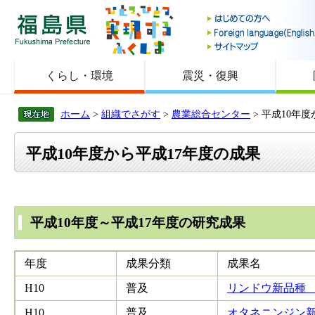
福島県
くらし・環境
震災・復興
ホーム
>
組織でさがす
>
農業総合センター
> 平成10年
平成10年度から平成17年度の成果
平成10年度～平成17年度の研究成果
年度
成果分類
成果名
H10
普及
リンドウ新品種 「
H10
普及
オタネニンジン新品