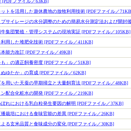
[PDFファイル／63KB]
ットを活用した遊休農地の放牧利用技術 [PDFファイル／71KB
プサイレージの水分調整のための簡易水分測定法および開封後の品
牛集団繁殖・管理システムの現地実証 [PDFファイル／105KB]
用した堆肥化技術 [PDFファイル／411KB]
能力改訂 [PDFファイル／49KB]
」の適正飼養密度 [PDFファイル／51KB]
ゆたか」の育成 [PDFファイル／62KB]
を用いた天蚕の早期掃立と大量飼育法 [PDFファイル／48KB]
配合化粧水の開発 [PDFファイル／219KB]
ぼれにおける乳白粒発生要因の解明 [PDFファイル／37KB]
播栽培における食味官能の差異 [PDFファイル／26KB]
よる玄米品質と食味成分の変化 [PDFファイル／30KB]