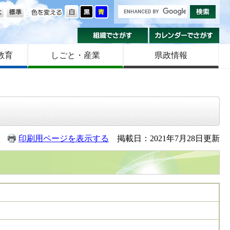
の大きさ
色を変える
組織でさがす
カ
教育
しごと・産業
県政情報
印刷用ページを表示する
掲載日：2021年7月28日更新