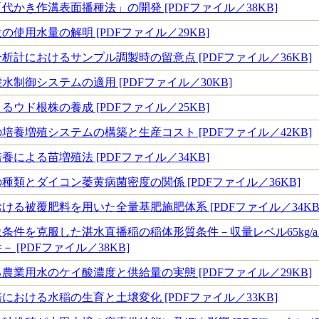
代かき作溝表面播種法」の開発 [PDFファイル／38KB]
使用水量の解明 [PDFファイル／29KB]
析計におけるサンプル調製時の留意点 [PDFファイル／36KB]
制御システムの適用 [PDFファイル／30KB]
ウド根株の養成 [PDFファイル／25KB]
培養増殖システムの構築と生産コスト [PDFファイル／42KB]
による苗増殖法 [PDFファイル／34KB]
種類とダイコン萎黄病菌密度の関係 [PDFファイル／36KB]
ける被覆肥料を用いた全量基肥施肥体系 [PDFファイル／34KB
象条件を克服した湛水直播稲の稲体形質条件－収量レベル65kg/a
 [PDFファイル／38KB]
農業用水のケイ酸濃度と供給量の実態 [PDFファイル／29KB]
における水稲の生育と土壌変化 [PDFファイル／33KB]