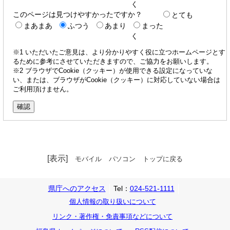
く
このページは見つけやすかったですか？
とても
まあまあ
ふつう
あまり
まった
く
※1 いただいたご意見は、より分かりやすく役に立つホームページとす
るために参考にさせていただきますので、ご協力をお願いします。
※2 ブラウザでCookie（クッキー）が使用できる設定になっていな
い、または、ブラウザがCookie（クッキー）に対応していない場合は
ご利用頂けません。
[表示]
モバイル
パソコン
トップに戻る
県庁へのアクセス
Tel：
024-521-1111
個人情報の取り扱いについて
リンク・著作権・免責事項などについて