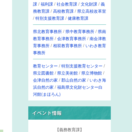
課
/
福利課
/
社会教育課
/
文化財課
/
義
務教育課
/
高校教育課
/
県立高校改革室
/
特別支援教育課
/
健康教育課
県北教育事務所
/
県中教育事務所
/
県南
教育事務所
/
会津教育事務所
/
南会津教
育事務所
/
相双教育事務所
/
いわき教育
事務所
教育センター
/
特別支援教育センター
/
県立図書館
/
県立美術館
/
県立博物館
/
会津自然の家
/
郡山自然の家
/
いわき海
浜自然の家
/
福島県文化財センター白
河館(まほろん)
【義務教育課】