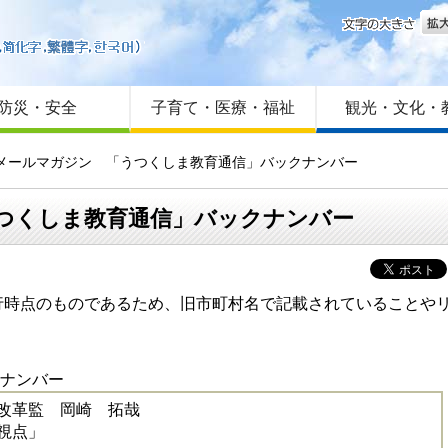
文字
はじめての方へ
Foreign language
サイトマップ
防災・安全
子育て・医療・福祉
観光・文化・
会メールマガジン 「うつくしま教育通信」バックナンバー
つくしま教育通信」バックナンバー
時点のものであるため、旧市町村名で記載されていることやリ
ナンバー
改革監 岡崎 拓哉
視点」