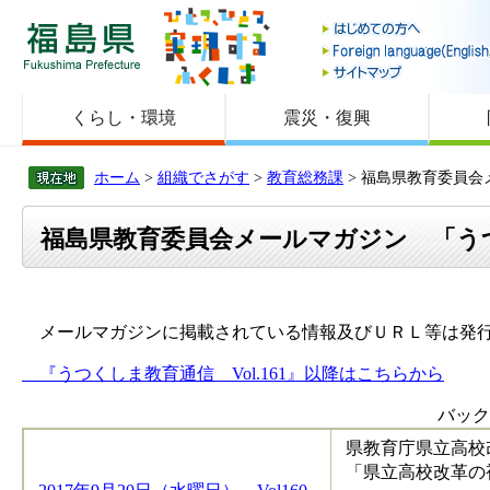
福島県
くらし・環境
震災・復興
ホーム
>
組織でさがす
>
教育総務課
> 福島県教育委員
福島県教育委員会メールマガジン 「う
メールマガジンに掲載されている情報及びＵＲＬ等は発行
『うつくしま教育通信 Vol.161』以降はこちらから
バック
県教育庁県立高校
「県立高校改革の