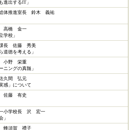
も進出するIT」
総体推進室長 鈴木 義祐
 高橋 金一
立学校」
課長 佐藤 秀美
ら道徳を考える」
 小野 栄重
ーニングの真髄」
佐久間 弘元
実感」について
 佐藤 有史
一小学校長 沢 宏一
会」
 蜂須賀 禮子