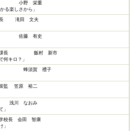
委員 小野 栄重
わかる楽しさから」
校長 滝田 文夫
委員 佐藤 有史
教育課長 飯村 新市
札で何キロ？」
委員 蜂須賀 禮子
策監 笠原 裕二
員 浅川 なおみ
て」
学校長 会田 智康
け」