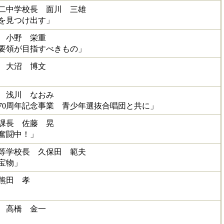
二中学校長 面川 三雄
を見つけ出す」
 小野 栄重
要領が目指すべきもの」
 大沼 博文
 浅川 なおみ
70周年記念事業 青少年選抜合唱団と共に」
課長 佐藤 晃
奮闘中！」
等学校長 久保田 範夫
宝物」
熊田 孝
 高橋 金一