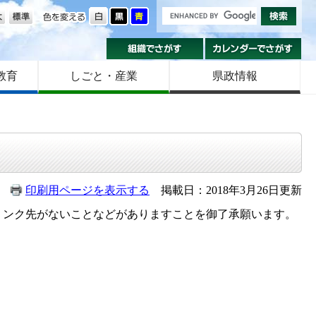
の大きさ
色を変える
組織でさがす
カ
教育
しごと・産業
県政情報
印刷用ページを表示する
掲載日：2018年3月26日更新
ンク先がないことなどがありますことを御了承願います。