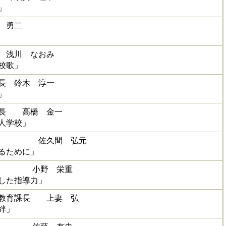
」
 勇二
 浅川 なおみ
校歌」
長 鈴木 淳一
」
員長 高橋 金一
人学校」
事 佐久間 弘元
るために」
委員 小野 栄重
した指導力」
援教育課長 上妻 弘
絆」