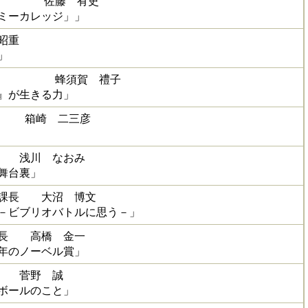
委員 佐藤 有史
ミーカレッジ」」
昭重
」
委員 蜂須賀 禮子
』が生きる力」
長 箱崎 二三彦
員 浅川 なおみ
舞台裏」
育課長 大沼 博文
－ビブリオバトルに思う－」
員長 高橋 金一
年のノーベル賞」
長 菅野 誠
ボールのこと」