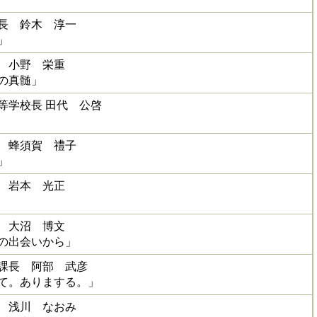
長 鈴木 淳一
」
 小野 栄重
の真髄」
等学校長 田代 公啓
 蜂須賀 禮子
」
 岩本 光正
 大沼 博文
の出会いから」
課長 阿部 武彦
て。ありまする。」
 浅川 なおみ