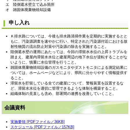
エ 陸側遮水壁立て込み箇所
オ 雑固体廃棄物焼却設備
申し入れ
Ｋ排水路については、今後も排水路清掃作業を定期的に実施するとと
もに、汚染源調査を速やかに行い、特定された汚染源付近における放
射性物質の流出防止対策や汚染源の除去を実施すること。
陸側遮水壁の運用にあたっては、今回の滞留水水位の上昇トラブルを
踏まえ、建屋内滞留水水位と建屋周辺の地下水位が逆転することがな
いように、慎重に水位管理を行うこと。
雑固体廃棄物焼却設備のガスモニタやダストモニタによる測定結果に
ついては、ホームページなどにより、県民に分かりやすく情報提供す
ること。
滞留水を貯留している全ての建屋について、警報装置を設置するな
ど、滞留水水位を適切に管理できるような体制を構築すること。
組織体制の見直しも含め、部署間の連携を改善していくこと。
会議資料
実施要領 [PDFファイル／36KB]
スケジュール [PDFファイル／157KB]