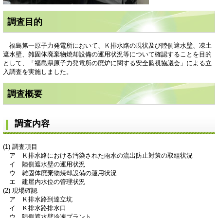
調査目的
福島第一原子力発電所において、Ｋ排水路の現状及び陸側遮水壁、凍土
遮水壁、雑固体廃棄物焼却設備の運用状況等について確認することを目的
として、「福島県原子力発電所の廃炉に関する安全監視協議会」による立
入調査を実施しました。
調査概要
調査内容
(1) 調査項目
ア Ｋ排水路における汚染された雨水の流出防止対策の取組状況
イ 陸側遮水壁の運用状況
ウ 雑固体廃棄物焼却設備の運用状況
エ 建屋内水位の管理状況
(2) 現場確認
ア Ｋ排水路到達立坑
イ Ｋ排水路排水口
ウ 陸側遮水壁冷凍プラント