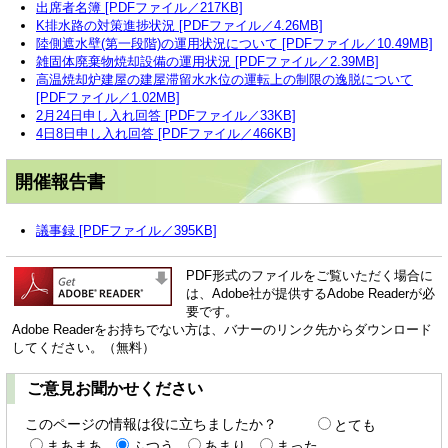
出席者名簿 [PDFファイル／217KB]
K排水路の対策進捗状況 [PDFファイル／4.26MB]
陸側遮水壁(第一段階)の運用状況について [PDFファイル／10.49MB]
雑固体廃棄物焼却設備の運用状況 [PDFファイル／2.39MB]
高温焼却炉建屋の建屋滞留水水位の運転上の制限の逸脱について
[PDFファイル／1.02MB]
2月24日申し入れ回答 [PDFファイル／33KB]
4日8日申し入れ回答 [PDFファイル／466KB]
開催報告書
議事録 [PDFファイル／395KB]
PDF形式のファイルをご覧いただく場合に
は、Adobe社が提供するAdobe Readerが必
要です。
Adobe Readerをお持ちでない方は、バナーのリンク先からダウンロード
してください。（無料）
ご意見お聞かせください
このページの情報は役に立ちましたか？
とても
まあまあ
ふつう
あまり
まった