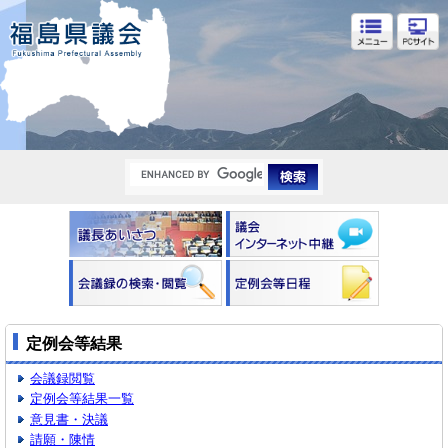
福島県議会
定例会等結果
会議録閲覧
定例会等結果一覧
意見書・決議
請願・陳情