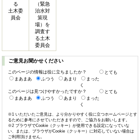
る
（緊急
土木委
治水対
員会
策現
場）を
調査す
る土木
委員会
ご意見お聞かせください
このページの情報は役に立ちましたか？
とても
まあまあ
ふつう
あまり
まった
く
このページは見つけやすかったですか？
とても
まあまあ
ふつう
あまり
まった
く
※1 いただいたご意見は、より分かりやすく役に立つホームページとす
るために参考にさせていただきますので、ご協力をお願いします。
※2 ブラウザでCookie（クッキー）が使用できる設定になっていな
い、または、ブラウザがCookie（クッキー）に対応していない場合は
ご利用頂けません。