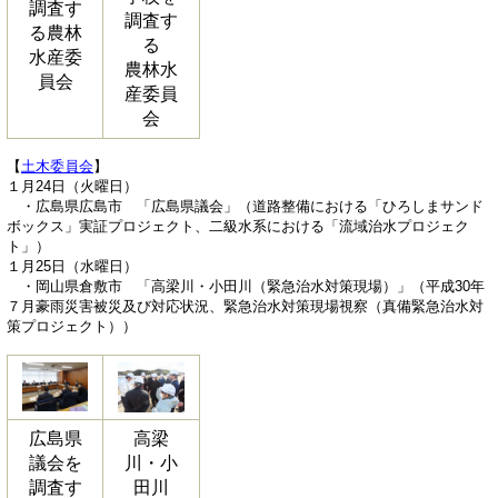
調査す
調査す
る農林
る
水産委
農林水
員会
産委員
会
【
土木委員会
】
１月24日（火曜日）
・広島県広島市 「広島県議会」（道路整備における「ひろしまサンド
ボックス」実証プロジェクト、二級水系における「流域治水プロジェク
ト」）
１月25日（水曜日）
・岡山県倉敷市 「高梁川・小田川（緊急治水対策現場）」（平成30年
７月豪雨災害被災及び対応状況、緊急治水対策現場視察（真備緊急治水対
策プロジェクト））
広島県
高梁
議会を
川・小
調査す
田川