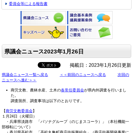
委員会等による報告書
県議会ニュース2023年1月26日
掲載日：2023年1月26日更新
県議会ニュース一覧へ戻る
＜＜前回のニュースへ戻る
次回の
ニュースへ進む＞＞
商労文教、農林水産、土木の
各常任委員会
が県内外調査を行いまし
た。
調査箇所、調査事項は以下のとおりです。
【
商労文教委員会
】
１月24日（火曜日）
・兵庫県淡路市 「パソナグループ（のじまスコーラ）」（本社機能一
部移転について）
・香川県高松市 「高松丸亀町商店街振興組合」（商店街再開発事業に