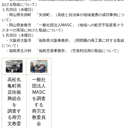
おける取組について）
１月25日（水曜日）
・岡山県矢掛町 「矢掛町」（高校と自治体の地域連携の成功事例につ
いて）
・岡山県倉敷市 「一般社団法人MASC」（地域への航空宇宙産業クラ
スターの実現に向けた取組について）
１月26日（木曜日）
・大阪府大阪市 「福島県大阪事務所」（関西圏の商工業に対する取組
について）
・福島県玉川村 「福島空港事務所」（空港利活用の取組について）
高松丸
一般社
亀町商
団法人
店街振
MASC
興組合
を調査
を
する
調査す
商労文
る商労
教委員
文教委
会