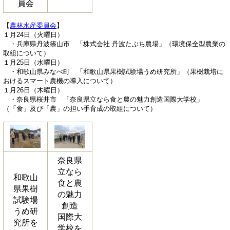
員会
【
農林水産委員会
】
１月24日（火曜日）
・兵庫県丹波篠山市 「株式会社 丹波たぶち農場」（環境保全型農業の
取組について）
１月25日（水曜日）
・和歌山県みなべ町 「和歌山県果樹試験場うめ研究所」（果樹栽培に
おけるスマート農機の導入について）
１月26日（木曜日）
・奈良県桜井市 「奈良県立なら食と農の魅力創造国際大学校」
（「食」及び「農」の担い手育成の取組について）
奈良県
立なら
和歌山
食と農
県果樹
の魅力
試験場
創造
うめ研
国際大
究所を
学校を