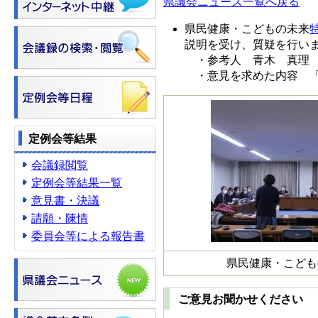
県議会ニュース一覧へ戻る
県民健康・こどもの未来
説明を受け、質疑を行い
・参考人 青木 真理 
・意見を求めた内容 「
定例会等結果
会議録閲覧
定例会等結果一覧
意見書・決議
請願・陳情
委員会等による報告書
県民健康・こども
ご意見お聞かせください