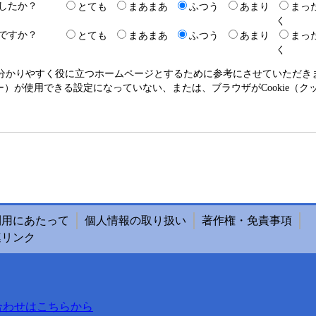
したか？
とても
まあまあ
ふつう
あまり
まっ
く
ですか？
とても
まあまあ
ふつう
あまり
まっ
く
り分かりやすく役に立つホームページとするために参考にさせていただ
クッキー）が使用できる設定になっていない、または、ブラウザがCookie
利用にあたって
個人情報の取り扱い
著作権・免責事項
連リンク
合わせはこちらから