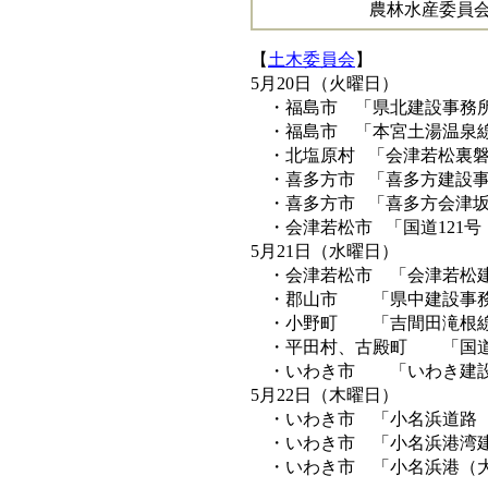
農林水産委員
【
土木委員会
】
5月20日（火曜日）
・福島市 「県北建設事務所
・福島市 「本宮土湯温泉線
・北塩原村 「会津若松裏磐
・喜多方市 「喜多方建設事
・喜多方市 「喜多方会津坂
・会津若松市 「国道121
5月21日（水曜日）
・会津若松市 「会津若松建
・郡山市 「県中建設事務
・小野町 「吉間田滝根線
・平田村、古殿町 「国道3
・いわき市 「いわき建設
5月22日（木曜日）
・いわき市 「小名浜道路（
・いわき市 「小名浜港湾建
・いわき市 「小名浜港（大