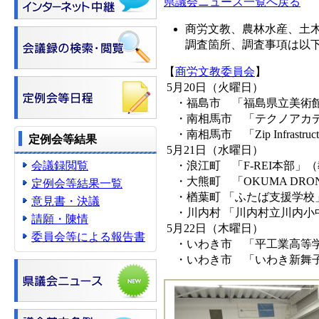
県議会ニュース一覧へ戻る
商労文教、農林水産、土
調査箇所、調査事項は以
【
商労文教委員会
】
5月20日（火曜日）
・福島市 「福島県立美術館
・南相馬市 「テクノアカデ
・南相馬市 「Zip Infrast
定例会等結果
5月21日（水曜日）
会議録閲覧
・浪江町 「F-REI本部」
・大熊町 「OKUMA DR
定例会等結果一覧
・楢葉町 「ふたば支援学校
意見書・決議
・川内村 「川内村立川内小
請願・陳情
5月22日（木曜日）
委員会等による報告書
・いわき市 「平工業高等学
・いわき市 「いわき新舞子