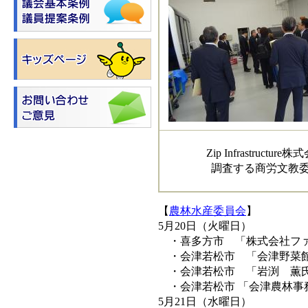
Zip Infrastructur
調査する商労文教
【
農林水産委員会
】
5月20日（火曜日）
・喜多方市 「株式会社ファ
・会津若松市 「会津野菜館
・会津若松市 「岩渕 薫氏
・会津若松市 「会津農林事
5月21日（水曜日）