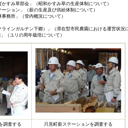
かすみ草部会」（昭和かすみ草の生産体制について）
ーション」（薪の生産及び供給体制について）
事務所」（管内概況について）
ラインガルテン下郷）」（滞在型市民農園における運営状況
」（ユリの周年栽培について）
を調査する
只見町薪ステーションを調査する