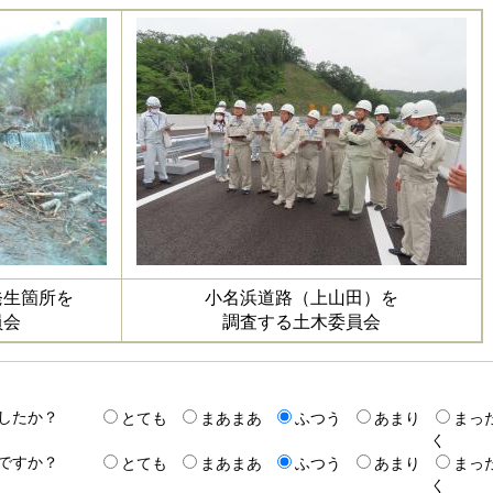
発生箇所を
小名浜道路（上山田）を
員会
調査する土木委員会
したか？
とても
まあまあ
ふつう
あまり
まっ
く
ですか？
とても
まあまあ
ふつう
あまり
まっ
く