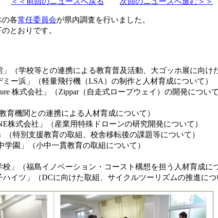
＜＜前回のニュースへ戻る
次回のニュースへ進む＞＞
木の各
常任委員会
が県内調査を行いました。
下のとおりです。
」（学校等との連携による教育普及活動、大ゴッホ展に向け
ミー浜」（軽量飛行機（LSA）の制作と人材育成について）
ructure 株式会社」（Zippar（自走式ロープウェイ）の開発につい
（教育機関との連携による人材育成について）
ONE株式会社」（産業用特殊ドローンの研究開発について）
」（特別支援教育の取組、校舎移転後の課題等について）
中学園」（小中一貫教育の取組について）
校」（福島イノベーション・コースト構想を担う人材育成に
ハイツ」（DCに向けた取組、サイクルツーリズムの推進につ