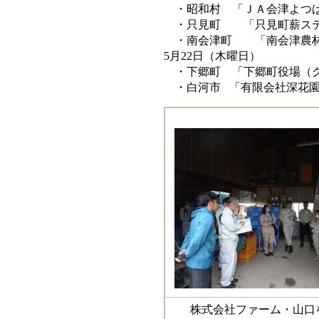
・昭和村 「ＪＡ会津よつば
・只見町 「只見町薪ステ
・南会津町 「南会津農林
5月22日（木曜日）
・下郷町 「下郷町役場（ク
・白河市 「有限会社深花園
株式会社ファーム・山口