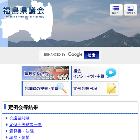
福島県議会
定例会等結果
会議録閲覧
定例会等結果一覧
意見書・決議
請願・陳情