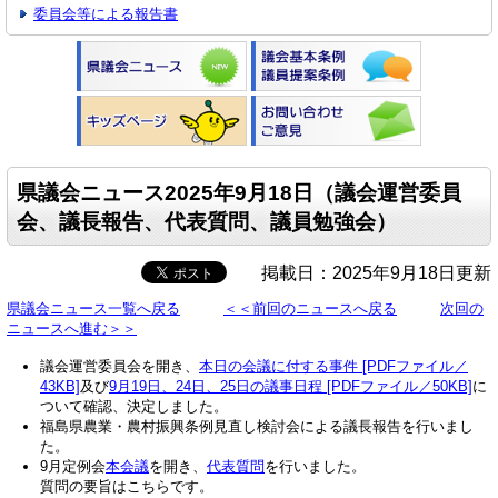
委員会等による報告書
県議会ニュース2025年9月18日（議会運営委員
会、議長報告、代表質問、議員勉強会）
掲載日：2025年9月18日更新
県議会ニュース一覧へ戻る
＜＜前回のニュースへ戻る
次回の
ニュースへ進む＞＞
議会運営委員会を開き、
本日の会議に付する事件 [PDFファイル／
43KB]
及び
9月19日、24日、25日の議事日程 [PDFファイル／50KB]
に
ついて確認、決定しました。
福島県農業・農村振興条例見直し検討会による議長報告を行いまし
た。
9月定例会
本会議
を開き、
代表質問
を行いました。
質問の要旨はこちらです。