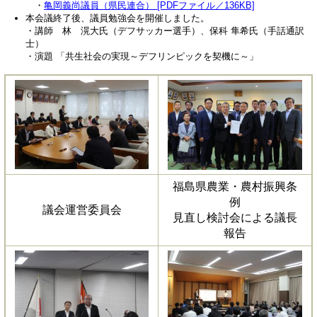
・
亀岡義尚議員（県民連合） [PDFファイル／136KB]
本会議終了後、議員勉強会を開催しました。
・講師 林 滉大氏（デフサッカー選手）、保科 隼希氏（手話通訳
士）
・演題 「共生社会の実現～デフリンピックを契機に～」
福島県農業・農村振興条
例
議会運営委員会
見直し検討会による議長
報告