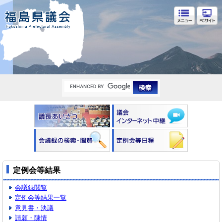
福島県議会
定例会等結果
会議録閲覧
定例会等結果一覧
意見書・決議
請願・陳情