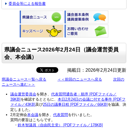
委員会等による報告書
県議会ニュース2026年2月24日（議会運営委員
会、本会議）
掲載日：2026年2月24日更新
県議会ニュース一覧へ戻る
＜＜前回のニュースへ戻る
次回の
ニュースへ進む＞＞
議会運営委員会
を開き、
代表質問通告者・順序 [PDFファイル／
39KB]
を確認するとともに、
本日2月24日の会議に付する事件 [PDFフ
ァイル／43KB]
及び
25日の議事日程 [PDFファイル／66KB]
を協議、決
定しました。
2月定例会
本会議
を開き、
代表質問
を行いました。
質問の要旨はこちらです。
・
鈴木智議員（自由民主党） [PDFファイル／178KB]