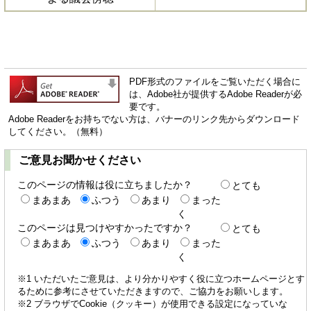
PDF形式のファイルをご覧いただく場合に
は、Adobe社が提供するAdobe Readerが必
要です。
Adobe Readerをお持ちでない方は、バナーのリンク先からダウンロード
してください。（無料）
ご意見お聞かせください
このページの情報は役に立ちましたか？
とても
まあまあ
ふつう
あまり
まった
く
このページは見つけやすかったですか？
とても
まあまあ
ふつう
あまり
まった
く
※1 いただいたご意見は、より分かりやすく役に立つホームページとす
るために参考にさせていただきますので、ご協力をお願いします。
※2 ブラウザでCookie（クッキー）が使用できる設定になっていな