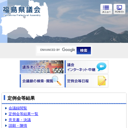
福島県議会
定例会等結果
会議録閲覧
定例会等結果一覧
意見書・決議
請願・陳情