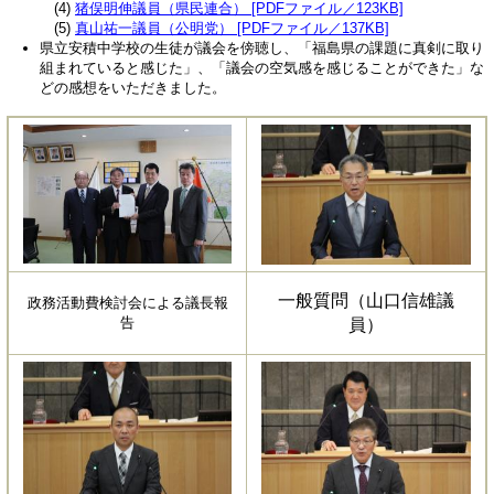
(4)
猪俣明伸議員（県民連合） [PDFファイル／123KB]
(5)
真山祐一議員（公明党） [PDFファイル／137KB]
県立安積中学校の生徒が議会を傍聴し、「福島県の課題に真剣に取り
組まれていると感じた」、「議会の空気感を感じることができた」な
どの感想をいただきました。
一般質問（山口信雄議
政務活動費検討会による議長報
告
員）