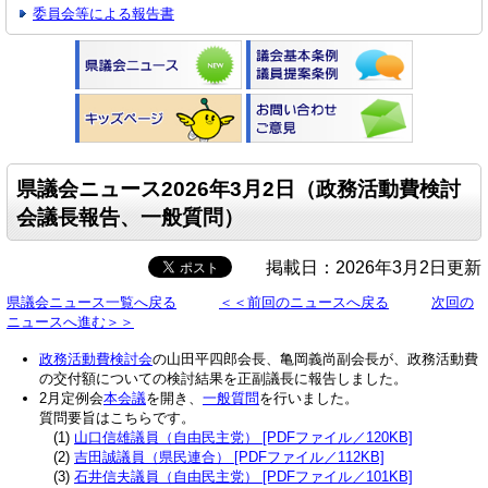
委員会等による報告書
県議会ニュース2026年3月2日（政務活動費検討
会議長報告、一般質問）
掲載日：2026年3月2日更新
県議会ニュース一覧へ戻る
＜＜前回のニュースへ戻る
次回の
ニュースへ進む＞＞
政務活動費検討会
の山田平四郎会長、亀岡義尚副会長が、政務活動費
の交付額についての検討結果を正副議長に報告しました。
2月定例会
本会議
を開き、
一般質問
を行いました。
質問要旨はこちらです。
(1)
山口信雄議員（自由民主党） [PDFファイル／120KB]
(2)
吉田誠議員（県民連合） [PDFファイル／112KB]
(3)
石井信夫議員（自由民主党） [PDFファイル／101KB]