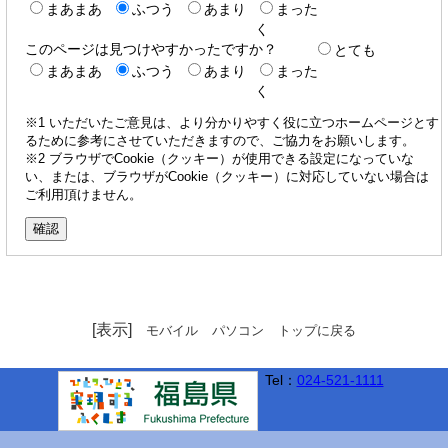
まあまあ
ふつう
あまり
まった
く
このページは見つけやすかったですか？
とても
まあまあ
ふつう
あまり
まった
く
※1 いただいたご意見は、より分かりやすく役に立つホームページとす
るために参考にさせていただきますので、ご協力をお願いします。
※2 ブラウザでCookie（クッキー）が使用できる設定になっていな
い、または、ブラウザがCookie（クッキー）に対応していない場合は
ご利用頂けません。
[表示]
モバイル
パソコン
トップに戻る
Tel：
024-521-1111