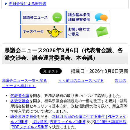
委員会等による報告書
県議会ニュース2026年3月6日（代表者会議、各
派交渉会、議会運営委員会、本会議）
掲載日：2026年3月6日更新
県議会ニュース一覧へ戻る
＜＜前回のニュースへ戻る
次回の
ニュースへ進む＞＞
代表者会議
を開き、政務活動費の取り扱いについて協議しました。
各派交渉会
を開き、福島県議会会議規則の一部を改正する規則、福島
県議会情報セキュリティ基本方針、政務活動費の取り扱い、県立高等
学校入学式について決定しました。
議会運営委員会
を開き、
本日3月6日の会議に付する事件 [PDFファイ
ル／19KB]
、
採決順序 [PDFファイル／14KB]
及び
3月19日の議事日程
[PDFファイル／53KB]
を決定しました。