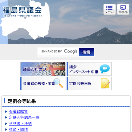
福島県議会
定例会等結果
会議録閲覧
定例会等結果一覧
意見書・決議
請願・陳情