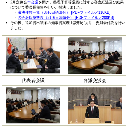
2月定例会
本会議
を開き、整理予算等議案に対する審査経過及び結果
について委員長報告を行い、採決しました。
・
議決件数一覧（3月6日議決分） [PDFファイル／110KB]
・
各会派採決態度（3月6日決議分） [PDFファイル／200KB]
その後、追加提出議案の知事提案理由説明があり、委員会付託を行い
ました。
代表者会議
各派交渉会