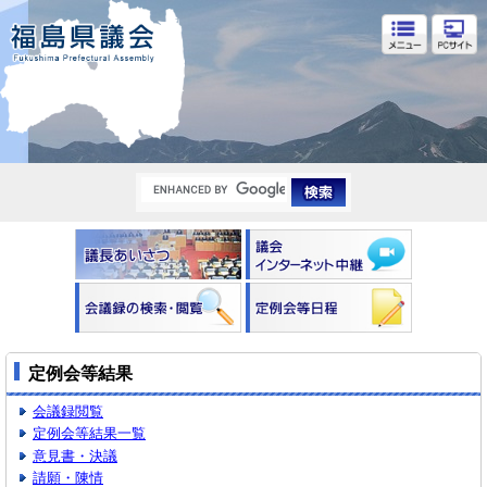
福島県議会
定例会等結果
会議録閲覧
定例会等結果一覧
意見書・決議
請願・陳情