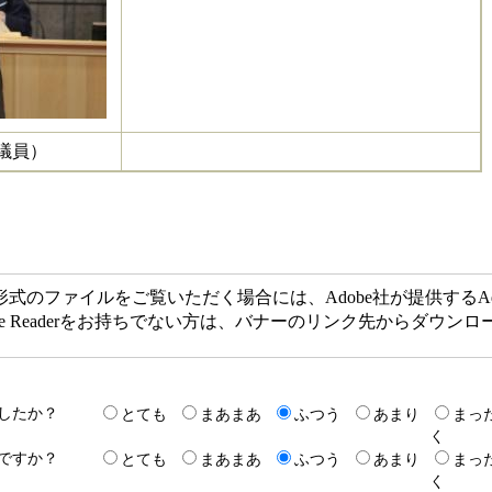
議員）
F形式のファイルをご覧いただく場合には、Adobe社が提供するAdob
obe Readerをお持ちでない方は、バナーのリンク先からダウ
したか？
とても
まあまあ
ふつう
あまり
まっ
く
ですか？
とても
まあまあ
ふつう
あまり
まっ
く