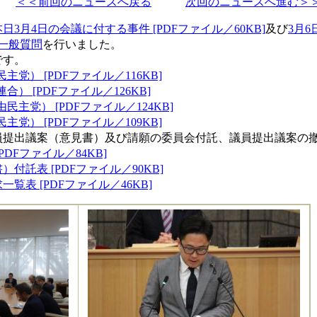
＜＜前回のニュースへ戻る
次回のニュースへ進む＞
本日3月4日の会議に付する事件 [PDFファイル／60KB]
及び
3月6
一般質問
を行いました。
です。
党） [PDFファイル／116KB]
） [PDFファイル／126KB]
主党） [PDFファイル／124KB]
党） [PDFファイル／109KB]
員提出議案（意見書）及び請願の委員会付託、議員提出議案の
DFファイル／84KB]
付託表 [PDFファイル／90KB]
覧表 [PDFファイル／46KB]