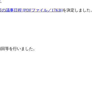
＞
日の議事日程 [PDFファイル／17KB]
を決定しました。
撤回等を行いました。