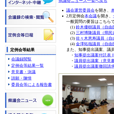
県議会ニュース一覧へ戻る
議会運営委員会
を開き、
2月定例会
本会議
を開き、
一般質問の要旨はこちら
(1)
鈴木優樹議員（自由民主
(2)
三村博隆議員（県民連合
(3)
佐々木恵寿議員（自由民
(4)
金澤拓哉議員（自由民主
また、知事提出議案、議
定例会等結果
・
知事提出議案付託表 [P
会議録閲覧
・
議員提出議案（意見書）
定例会等結果一覧
・
議員提出議案撤回請求一
意見書・決議
請願・陳情
委員会等による報告書