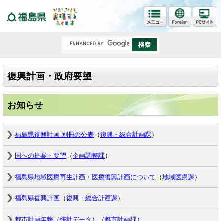
福島県
復興計画・政府要望
お知らせ
福島県復興計画 別冊の公表
（
復興・総合計画課
）
国への提案・要望
（
企画調整課
）
福島県地域医療再生計画・医療復興計画について
（
地域医療課
）
福島県復興計画
（
復興・総合計画課
）
都市計画年報（統計データ）
（
都市計画課
）