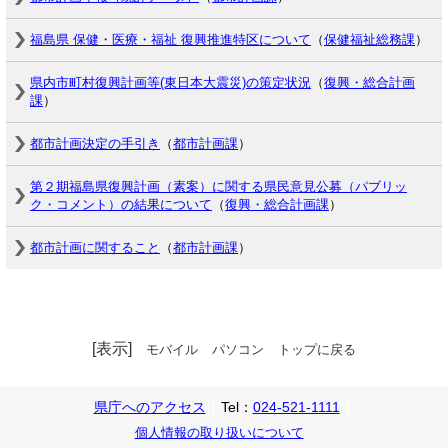
福島県 保健・医療・福祉 復興推進特区について
（
保健福祉総務課
）
県内市町村復興計画等(東日本大震災)の策定状況
（
復興・総合計画
課
）
都市計画決定の手引き
（
都市計画課
）
第２期福島県復興計画（素案）に関する県民意見公募（パブリッ
ク・コメント）の結果について
（
復興・総合計画課
）
都市計画に関すること
（
都市計画課
）
[表示]
モバイル
パソコン
トップに戻る
県庁へのアクセス
Tel：
024-521-1111
個人情報の取り扱いについて