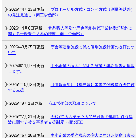
2026年4月13日更新
プロポーザル方式・コンペ方式（測量等以外）
の発注見通し（商工労働部）
2026年4月6日更新
物品購入等及び庁舎等維持管理業務委託契約に
関する一般競争入札の情報（商工労働部）
2026年3月25日更新
庁舎等建物施設に係る個別施設計画の改訂につ
いて
2025年11月7日更新
中小企業の振興に関する施策の年次報告を掲載
します。
2025年10月2日更新
（情報追加）【福島県】米国の関税措置等に対
する支援
2025年9月1日更新
商工労働部の取組について
2025年7月31日更新
令和7年カムチャツカ半島付近の地震に伴う津
波に関する被災事業者支援制度・相談窓口
2025年6月18日更新
中小企業の受注機会の増大に向けた制度（官公