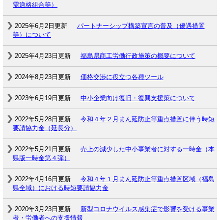
需適格組合等）
2025年6月2日更新
パートナーシップ構築宣言の普及（優遇措置
等）について
2025年4月23日更新
福島県商工労働行政施策の概要について
2024年8月23日更新
価格交渉に役立つ各種ツール
2023年6月19日更新
中小企業向け復旧・復興支援策について
2022年5月28日更新
令和４年２月まん延防止等重点措置に伴う時短
要請協力金（延長分）
2022年5月21日更新
売上の減少した中小事業者に対する一時金（本
県版一時金第４弾）
2022年4月16日更新
令和４年１月まん延防止等重点措置区域（福島
県全域）における時短要請協力金
2020年3月23日更新
新型コロナウイルス感染症で影響を受ける事業
者・労働者への支援情報