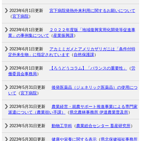
2023年6月1日更新
宮下病院発熱外来利用に関するお願いについて
（
宮下病院
）
2023年6月1日更新
２０２２年度版「地域復興実用化開発等促進事
業」の事例集について
（
産業振興課
）
2023年6月1日更新
アカミミガメとアメリカザリガニは「条件付特
定外来生物」に指定されています
（
自然保護課
）
2023年6月1日更新
【ろうどうコラム】「バランスの重要性」
（
労
働委員会事務局
）
2023年5月31日更新
後発医薬品（ジェネリック医薬品）の使用につ
いて
（
宮下病院
）
2023年5月31日更新
農業経営・就農サポート推進事業による専門家
派遣について（農業担い手課）
（
県北農林事務所 伊達農業普及所
）
2023年5月31日更新
動物工学科
（
農業総合センター 畜産研究所
）
2023年5月30日更新
健康や栄養に関する表示
（
県北保健福祉事務所