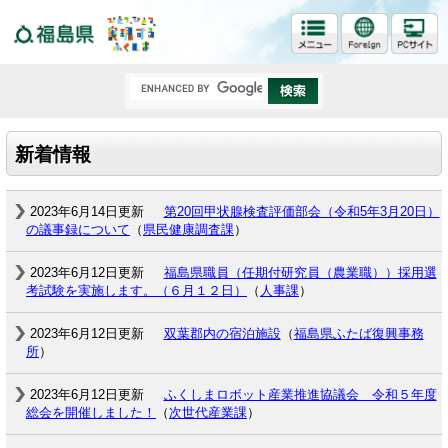
福島県
新着情報
2023年6月14日更新
第20回甲状腺検査評価部会（令和5年3月20日）
の議事録について
（
県民健康調査課
）
2023年6月12日更新
福島県職員（任期付研究員（農業職））採用選
考試験を実施します。（６月１２日）
（
人事課
）
2023年6月12日更新
双葉郡内の宿泊施設
（
福島県ふたば復興事務
所
）
2023年6月12日更新
ふくしまロボット産業推進協議会 令和５年度
総会を開催しました！
（
次世代産業課
）