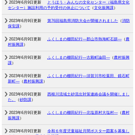
2023年6月9日更新
とうほう・みんなの文化センター（福島県文化
センター）施設利用の予約受付の休止について
（
文化振興課
）
2023年6月9日更新
第76回福島県消防大会が開催されました
（
消防
保安課
）
2023年6月9日更新
ふくしまの棚田紀行―郡山市熱海町石筵―
（
農
村振興課
）
2023年6月9日更新
ふくしまの棚田紀行―古殿町論田―
（
農村振興
課
）
2023年6月9日更新
ふくしまの棚田紀行―須賀川市松葉田、鏡石町
新町―
（
農村振興課
）
2023年6月9日更新
西根川流域土砂流出対策連絡会議を開催しまし
た。
（
砂防課
）
2023年6月9日更新
ふくしまの棚田紀行―北塩原村大塩村―
（
農村
振興課
）
2023年6月9日更新
令和６年度児童福祉月間ポスター図案を募集し