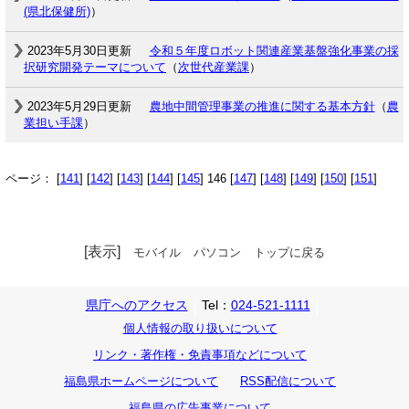
(県北保健所)
）
2023年5月30日更新
令和５年度ロボット関連産業基盤強化事業の採
択研究開発テーマについて
（
次世代産業課
）
2023年5月29日更新
農地中間管理事業の推進に関する基本方針
（
農
業担い手課
）
ページ： [
141
] [
142
] [
143
] [
144
] [
145
] 146 [
147
] [
148
] [
149
] [
150
] [
151
]
[表示]
モバイル
パソコン
トップに戻る
県庁へのアクセス
Tel：
024-521-1111
個人情報の取り扱いについて
リンク・著作権・免責事項などについて
福島県ホームページについて
RSS配信について
福島県の広告事業について