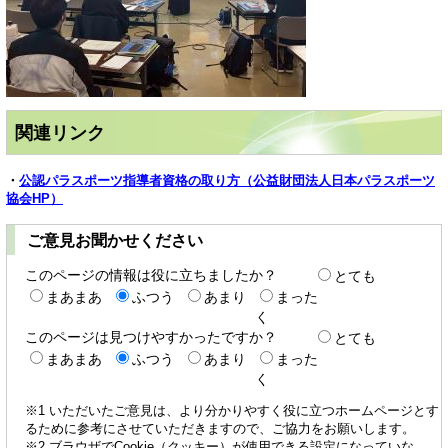
関連リンク
・
公認パラスポーツ指導者資格の取り方（公益財団法人日本パラスポーツ
協会HP）
ご意見お聞かせください
このページの情報は役に立ちましたか？
とても
まあまあ
ふつう
あまり
まった
く
このページは見つけやすかったですか？
とても
まあまあ
ふつう
あまり
まった
く
※1 いただいたご意見は、より分かりやすく役に立つホームページとす
るために参考にさせていただきますので、ご協力をお願いします。
※2 ブラウザでCookie（クッキー）が使用できる設定になっていな