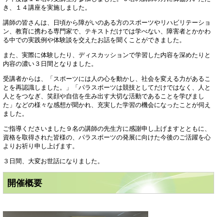
き、１４講座を実施しました。
講師の皆さんは、日頃から障がいのある方のスポーツやリハビリテーショ
ン、教育に携わる専門家で、テキストだけでは学べない、障害者とかかわ
る中での実践例や体験談を交えたお話を聞くことができました。
また、実際に体験したり、ディスカッションで学習した内容を深めたりと
内容の濃い３日間となりました。
受講者からは、「スポーツには人の心を動かし、社会を変える力があるこ
とを再認識しました。」「パラスポーツは競技としてだけではなく、人と
人とをつなぎ、笑顔や自信を生み出す大切な活動であることを学びまし
た」などの様々な感想が聞かれ、充実した学習の機会になったことが伺え
ました。
ご指導くださいました９名の講師の先生方に感謝申し上げますとともに、
資格を取得された皆様の、パラスポーツの発展に向けた今後のご活躍を心
よりお祈り申し上げます。
３日間、大変お世話になりました。
開催概要