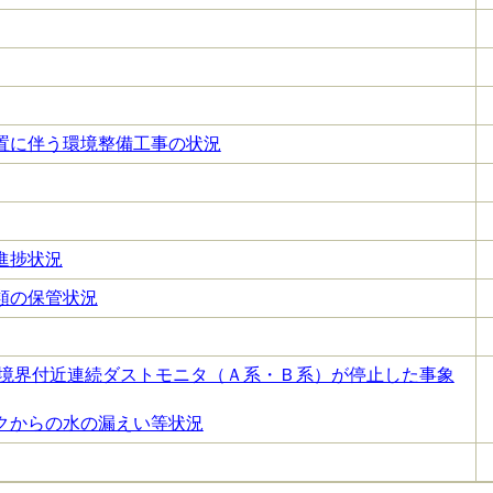
置に伴う環境整備工事の状況
進捗状況
類の保管状況
地境界付近連続ダストモニタ（Ａ系・Ｂ系）が停止した事象
クからの水の漏えい等状況