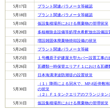
5月17日
プラント関連パラメータ等確認
5月18日
プラント関連パラメータ等確認
5月19日
仮設集積場所における廃棄物の管理状況
5月20日
多核種除去設備等処理水希釈放出設備設
5月23日
増設雑固体廃棄物焼却設備の状況
5月24日
プラント関連パラメータ等確
5月25日
１号機原子炉建屋大型カバー設置工事の
5月26日
瓦礫類一時保管エリアＦ１における瓦礫
5月27日
日本海溝津波防潮堤の設置状況
（１）降雨による冠水で、MP-8近傍敷
5月30日
の状況
（２）Ｆ１タンクエリアのフランジタン
5月31日
仮設集積場所における廃棄物の管理状況