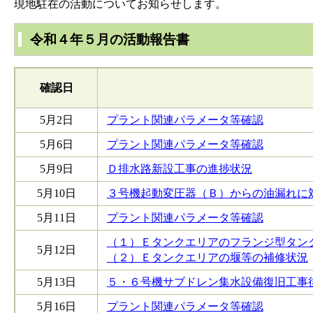
現地駐在の活動についてお知らせします。
令和４年５月の活動報告書
確認日
5月2日
プラント関連パラメータ等確認
5月6日
プラント関連パラメータ等確認
5月9日
Ｄ排水路新設工事の進捗状況
5月10日
３号機起動変圧器（Ｂ）からの油漏れに
5月11日
プラント関連パラメータ等確認
（１）Ｅタンクエリアのフランジ型タン
5月12日
（２）Ｅタンクエリアの堰等の補修状況
5月13日
５・６号機サブドレン集水設備復旧工事
5月16日
プラント関連パラメータ等確認