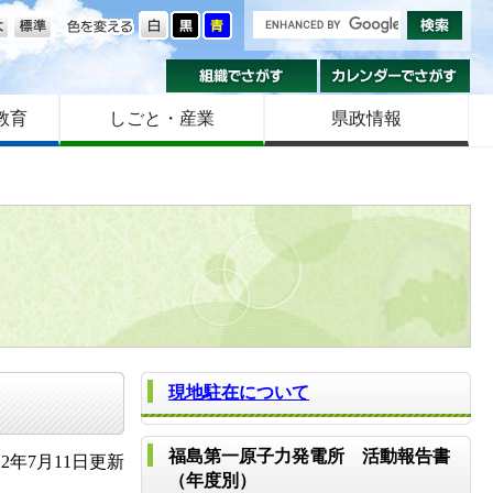
の大きさ
色を変える
組織でさがす
カ
教育
しごと・産業
県政情報
現地駐在について
福島第一原子力発電所 活動報告書
2年7月11日更新
（年度別）