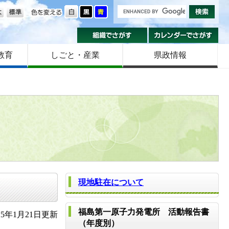
の大きさ
色を変える
組織でさがす
カ
教育
しごと・産業
県政情報
現地駐在について
福島第一原子力発電所 活動報告書
5年1月21日更新
（年度別）