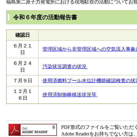
福島第二原子力発電所における現地駐在の活動についてお
令和６年度の活動報告書
確認日
６月２１
管理区域から非管理区域への空気流入事象
日
６月２４
汚染状況調査の状況
日
７月９日
使用済燃料プール水位計機能確認検査の状
１２月１
使用済制御棒移送状況等
６日
PDF形式のファイルをご覧いただく場合
Adobe Readerをお持ちで