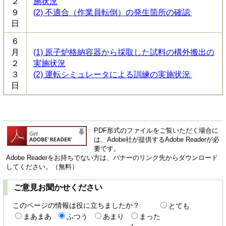
２
施状況
９
(2) 不適合（作業員転倒）の発生箇所の確認
日
６
月
(1) 原子炉格納容器から採取した試料の構外搬出の
２
実施状況
３
(2) 運転シミュレータによる訓練の実施状況
日
PDF形式のファイルをご覧いただく場合に
は、Adobe社が提供するAdobe Readerが必
要です。
Adobe Readerをお持ちでない方は、バナーのリンク先からダウンロード
してください。（無料）
ご意見お聞かせください
このページの情報は役に立ちましたか？
とても
まあまあ
ふつう
あまり
まった