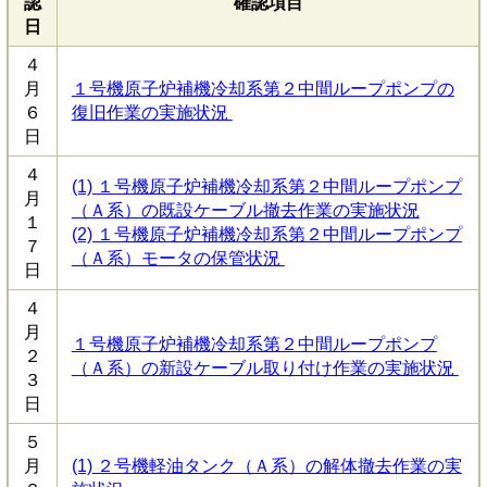
認
確認項目
日
４
月
１号機原子炉補機冷却系第２中間ループポンプの
６
復旧作業の実施状況
日
４
(1) １号機原子炉補機冷却系第２中間ループポンプ
月
（Ａ系）の既設ケーブル撤去作業の実施状況
１
(2) １号機原子炉補機冷却系第２中間ループポンプ
７
（Ａ系）モータの保管状況
日
４
月
１号機原子炉補機冷却系第２中間ループポンプ
２
（Ａ系）の新設ケーブル取り付け作業の実施状況
３
日
５
月
(1) ２号機軽油タンク（Ａ系）の解体撤去作業の実