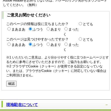
Adobe Readerをお持ちでない方は、バナーのリンク先からダウンロード
してください。（無料）
ご意見お聞かせください
このページの情報は役に立ちましたか？
とても
まあまあ
ふつう
あまり
まった
く
このページは見つけやすかったですか？
とても
まあまあ
ふつう
あまり
まった
く
※1 いただいたご意見は、より分かりやすく役に立つホームページとす
るために参考にさせていただきますので、ご協力をお願いします。
※2 ブラウザでCookie（クッキー）が使用できる設定になっていな
い、または、ブラウザがCookie（クッキー）に対応していない場合は
ご利用頂けません。
現地駐在について