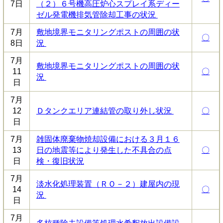
7日
（２）６号機高圧炉心スプレイ系ディー
ゼル発電機排気管除却工事の状況
7月
敷地境界モニタリングポストの周囲の状
〇
8日
況
7月
敷地境界モニタリングポストの周囲の状
11
〇
況
日
7月
12
Ｄタンクエリア連結管の取り外し状況
〇
日
7月
雑固体廃棄物焼却設備における３月１６
13
日の地震等により発生した不具合の点
〇
日
検・復旧状況
7月
淡水化処理装置（ＲＯ－２）建屋内の現
14
〇
況
日
7月