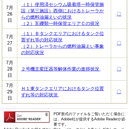
（１）使用済セシウム吸着塔一時保管施
7月
設（第三施設）西側におけるトレーラか
26
〇
らの燃料油漏えいの状況
日
（２）瓦礫類一時保管エリアＣの状況
（１）Ｂタンクエリアにおけるタンク位
7月
置ずれ等の対応状況
27
〇
（２）トレーラからの燃料油漏えい事象
日
の対応状況
7月
28
２号機主変圧器等解体作業の進捗状況
〇
日
7月
Ｈ１東タンクエリアにおけるタンク位置
29
〇
ずれ等の対応状況
日
PDF形式のファイルをご覧いただく場合に
は、Adobe社が提供するAdobe Readerが必
要です。