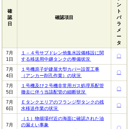
ン
確
ト
認
確認項目
パ
日
ラ
メ
ー
タ
7月
１－４号サブドレン他集水設備移設に関
〇
1日
する移送用中継タンクの整備状況
7月
１号機原子炉建屋大型カバー設置工事
〇
4日
（アンカー削孔作業）の状況
7月
１号機及び２号機非常用ガス処理系配管
〇
5日
撤去に伴う当該配管の細断状況
7月
Ｅタンクエリアのフランジ型タンクの残
〇
6日
水移送作業の状況
（１）物揚場付近の海面に確認された油
7月
の漏えい事象
〇