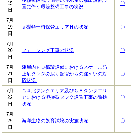
多核種除去設備等処理水希釈放出設備設
15
〇
置に伴う環境整備工事の状況
日
7月
19
瓦礫類一時保管エリアＮの状況
〇
日
7月
20
フェーシング工事の状況
〇
日
7月
建屋内ＲＯ循環設備におけるスケール防
21
止剤タンクの戻り配管からの漏えいの対
〇
日
応状況
7月
Ｇ４北タンクエリア及びＧ５タンクエリ
22
アにおける溶接型タンク設置工事の進捗
〇
日
状況
7月
25
海洋生物の飼育試験の実施状況
〇
日