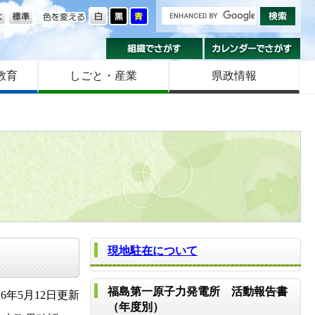
の大きさ
色を変える
組織でさがす
カ
教育
しごと・産業
県政情報
現地駐在について
福島第一原子力発電所 活動報告書
6年5月12日更新
（年度別）