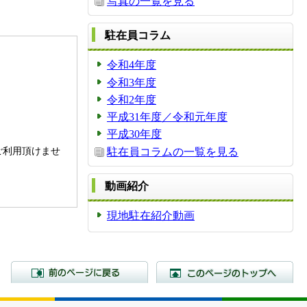
写真の一覧を見る
駐在員コラム
令和4年度
令和3年度
令和2年度
平成31年度／令和元年度
平成30年度
。
ご利用頂けませ
駐在員コラムの一覧を見る
動画紹介
現地駐在紹介動画
前のページに戻る
こ