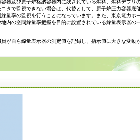
力容器及び原子炉格納容器内に残されている燃料、燃料デブリ
モニタで監視できない場合は、代替として、原子炉圧力容器底
間線量率の監視を行うことになっています。また、東京電力ホ
敷地内の空間線量率把握を目的に設置されている線量表示器の一
員が自ら線量表示器の測定値を記録し、指示値に大きな変動