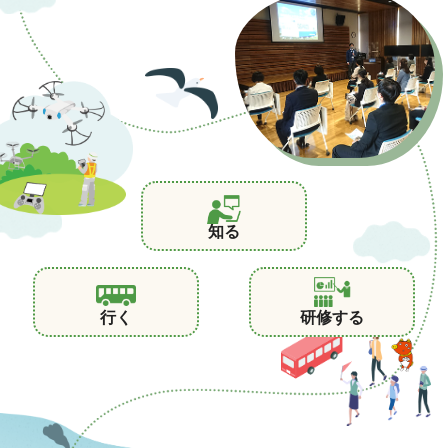
知る
行く
研修する