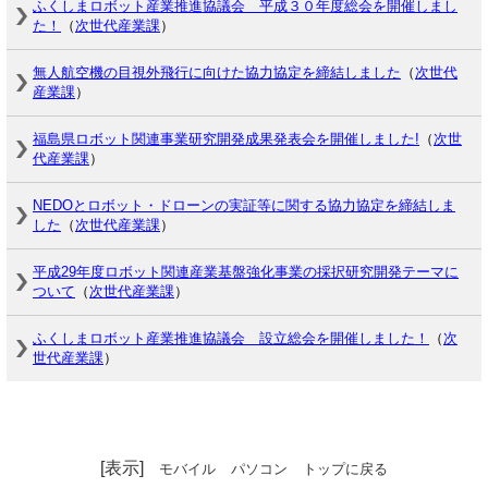
ふくしまロボット産業推進協議会 平成３０年度総会を開催しまし
た！
（
次世代産業課
）
無人航空機の目視外飛行に向けた協力協定を締結しました
（
次世代
産業課
）
福島県ロボット関連事業研究開発成果発表会を開催しました!
（
次世
代産業課
）
NEDOとロボット・ドローンの実証等に関する協力協定を締結しま
した
（
次世代産業課
）
平成29年度ロボット関連産業基盤強化事業の採択研究開発テーマに
ついて
（
次世代産業課
）
ふくしまロボット産業推進協議会 設立総会を開催しました！
（
次
世代産業課
）
[表示]
モバイル
パソコン
トップに戻る