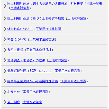
国土利用計画法に関する福島県の各市役所・町村役場担当課一覧表
（
土地水対策室
）
国土利用計画法に基づく土地売買等届出
（
土地水対策室
）
経営戦略について
（
工業用水道経営課
）
料金について
（
工業用水道経営課
）
条例・規程
（
工業用水道経営課
）
地価調査・地価公示の結果
（
土地水対策室
）
業務継続計画（BCP）について
（
工業用水道経営課
）
福島県企業局障がい者活躍推進計画
（
工業用水道経営課
）
お知らせ
（
工業用水道経営課
）
届出制度
（
土地水対策室
）