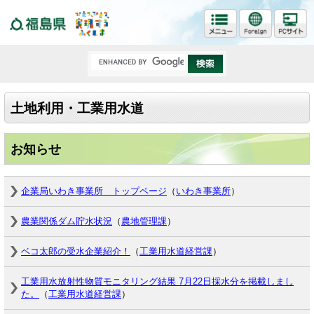
福島県
土地利用・工業用水道
お知らせ
企業局いわき事業所 トップページ
（
いわき事業所
）
農業関係ダム貯水状況
（
農地管理課
）
ベコ太郎の受水企業紹介！
（
工業用水道経営課
）
工業用水放射性物質モニタリング結果 7月22日採水分を掲載しまし
た。
（
工業用水道経営課
）