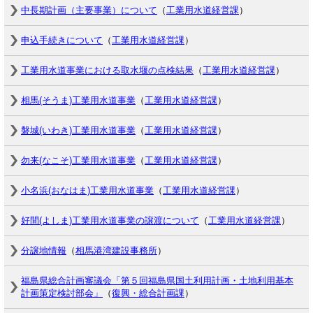
中長期計画（主要事業）について
（
工業用水道経営課
）
申込手続きについて
（
工業用水道経営課
）
工業用水道事業における取水堰の点検結果
（
工業用水道経営課
）
相馬(そうま)工業用水道事業
（
工業用水道経営課
）
磐城(いわき)工業用水道事業
（
工業用水道経営課
）
勿来(なこそ)工業用水道事業
（
工業用水道経営課
）
小名浜(おなはま)工業用水道事業
（
工業用水道経営課
）
好間(よしま)工業用水道事業の譲渡について
（
工業用水道経営課
）
分譲地情報
（
相馬港湾建設事務所
）
福島県総合計画審議会「第５回福島県国土利用計画・土地利用基本
計画策定検討部会」
（
復興・総合計画課
）