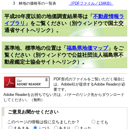
3 林地の価格等の一覧表
［PDFファイル／134KB］
平成20年度以前の地価調査結果等は「
不動産情報ラ
イブラリ
」をご覧ください（別ウィンドウで国土交
通省サイトへリンク）。
基準地、標準地の位置は「
福島県地価マップ
」をご
覧ください（別ウィンドウで公益社団法人福島県不
動産鑑定士協会サイトへリンク）。
PDF形式のファイルをご覧いただく場合に
は、Adobe社が提供するAdobe Readerが必
要です。
Adobe Readerをお持ちでない方は、バナーのリンク先からダウンロード
してください。（無料）
ご意見お聞かせください
このページの情報は役に立ちましたか？
とても
まあまあ
ふつう
あまり
まった