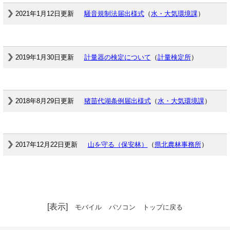
2021年1月12日更新
騒音規制法届出様式
（
水・大気環境課
）
2019年1月30日更新
計量器の検定について
（
計量検定所
）
2018年8月29日更新
猪苗代湖条例届出様式
（
水・大気環境課
）
2017年12月22日更新
山を守る（保安林）
（
県北農林事務所
）
[表示]
モバイル
パソコン
トップに戻る