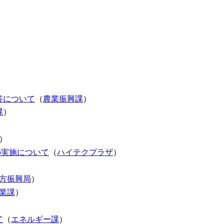
答について
（
農業振興課
）
課
）
）
の実施について
（
ハイテクプラザ
）
方振興局
）
業課
）
て
（
エネルギー課
）