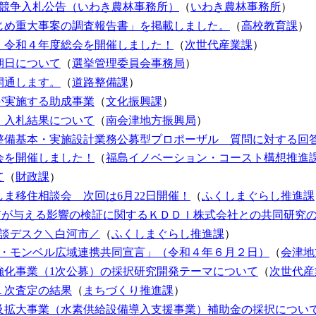
般競争入札公告（いわき農林事務所）
（
いわき農林事務所
）
じめ重大事案の調査報告書」を掲載しました。
（
高校教育課
）
 令和４年度総会を開催しました！
（
次世代産業課
）
期日について
（
選挙管理委員会事務局
）
開通します。
（
道路整備課
）
が実施する助成事業
（
文化振興課
）
 入札結果について
（
南会津地方振興局
）
整備基本・実施設計業務公募型プロポーザル 質問に対する回
会を開催しました！
（
福島イノベーション・コースト構想推進
て
（
財政課
）
ま移住相談会 次回は6月22日開催！
（
ふくしまぐらし推進課
質が与える影響の検証に関するＫＤＤＩ株式会社との共同研究
相談デスク＼白河市／
（
ふくしまぐらし推進課
）
津・モンベル広域連携共同宣言」（令和４年６月２日）
（
会津地
強化事業（1次公募）の採択研究開発テーマについて
（
次世代産
１次査定の結果
（
まちづくり推進課
）
及拡大事業（水素供給設備導入支援事業）補助金の採択につい