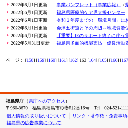
2022年6月1日更新
事業パンフレット（事業広報）
（
2022年6月1日更新
福島県医療的ケア児支援センター
2022年6月1日更新
令和３年度までの「環境月間」に
2022年6月1日更新
会津五街道とその周辺～地域資源
2022年6月1日更新
【重要】IEのサポート終了に伴う
2022年5月31日更新
福島県多面的機能支払 優良活動
ページ： [
158
] [
159
] [
160
] [
161
] [
162
] 163 [
164
] [
165
] [
166
] [
16
福島県庁
（
県庁へのアクセス
）
〒960-8670 福島県福島市杉妻町2番16号 Tel：024-521-1111
個人情報の取り扱いについて
リンク・著作権・免責事項
福島県の広告事業について