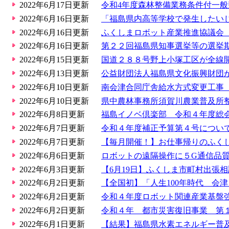
2022年6月17日更新
令和4年度森林整備業務条件付一
2022年6月16日更新
「福島県内高等学校で発生したい
2022年6月16日更新
ふくしまロボット産業推進協議会
2022年6月16日更新
第２２回福島県知事選挙等の選挙
2022年6月15日更新
国道２８８号野上小塚工区が全線
2022年6月13日更新
公益財団法人福島県文化振興財団
2022年6月10日更新
南会津合同庁舎給水方式変更工事
2022年6月10日更新
県中農林事務所須賀川農業普及所
2022年6月8日更新
福島イノベ倶楽部 令和４年度総
2022年6月7日更新
令和４年度補正予算第４号につい
2022年6月7日更新
【毎月開催！】お仕事帰りのふくし
2022年6月6日更新
ロボットの遠隔操作に５G通信品
2022年6月3日更新
【6月19日】ふくしま市町村出張
2022年6月2日更新
【全国初】「人生100年時代 会
2022年6月2日更新
令和４年度ロボット関連産業基盤
2022年6月2日更新
令和４年 都市災害復旧事業 第
2022年6月1日更新
【結果】福島県水素エネルギー普