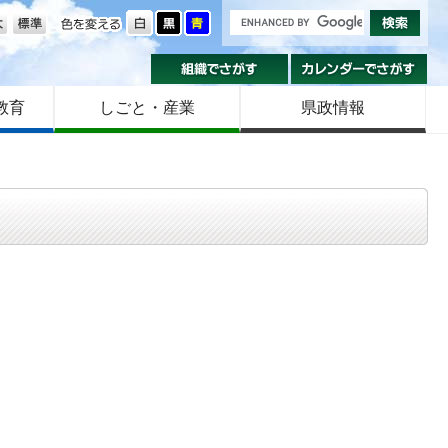
の大きさ
色を変える
組織でさがす
カ
教育
しごと・産業
県政情報