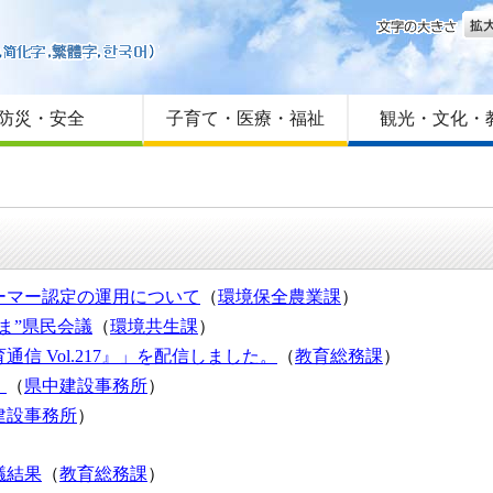
文字
はじめての方へ
Foreign language
サイトマップ
防災・安全
子育て・医療・福祉
観光・文化・
ーマー認定の運用について
（
環境保全農業課
）
ま”県民会議
（
環境共生課
）
信 Vol.217』」を配信しました。
（
教育総務課
）
）
（
県中建設事務所
）
建設事務所
）
議結果
（
教育総務課
）