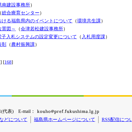
県南建設事務所
）
（
総合療育センター
）
おける福島県内のイベントについて
（
環境共生課
）
位置図～
（
会津若松建設事務所
）
電子入札システムの設定変更について
（
入札用度課
）
表彰
（
農村振興課
）
7
] [
168
]
(代表) E-mail：
などについて
福島県ホームページについて
RSS配信につ