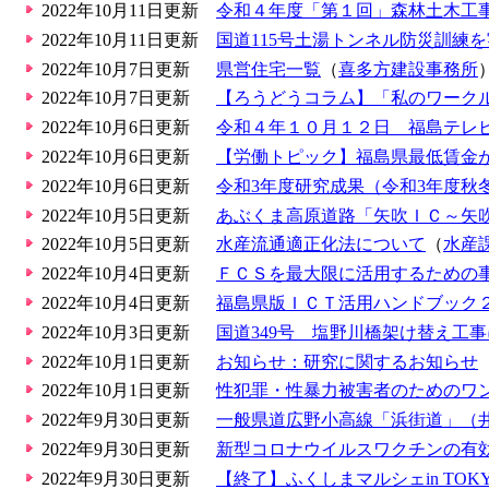
2022年10月11日更新
令和４年度「第１回」森林土木工
2022年10月11日更新
国道115号土湯トンネル防災訓練を
2022年10月7日更新
県営住宅一覧
（
喜多方建設事務所
2022年10月7日更新
【ろうどうコラム】「私のワーク
2022年10月6日更新
令和４年１０月１２日 福島テレ
2022年10月6日更新
【労働トピック】福島県最低賃金
2022年10月6日更新
令和3年度研究成果（令和3年度秋
2022年10月5日更新
あぶくま高原道路「矢吹ＩＣ～矢
2022年10月5日更新
水産流通適正化法について
（
水産
2022年10月4日更新
ＦＣＳを最大限に活用するための
2022年10月4日更新
福島県版ＩＣＴ活用ハンドブック
2022年10月3日更新
国道349号 塩野川橋架け替え工
2022年10月1日更新
お知らせ：研究に関するお知らせ
2022年10月1日更新
性犯罪・性暴力被害者のためのワ
2022年9月30日更新
一般県道広野小高線「浜街道」（
2022年9月30日更新
新型コロナウイルスワクチンの有
2022年9月30日更新
【終了】ふくしまマルシェin TOKYO