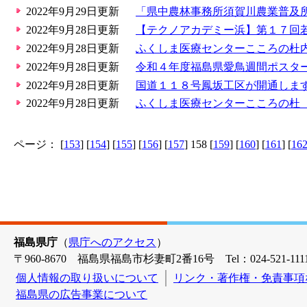
2022年9月29日更新
「県中農林事務所須賀川農業普及
2022年9月28日更新
【テクノアカデミー浜】第１７回
2022年9月28日更新
ふくしま医療センターこころの杜
2022年9月28日更新
令和４年度福島県愛鳥週間ポスタ
2022年9月28日更新
国道１１８号鳳坂工区が開通しま
2022年9月28日更新
ふくしま医療センターこころの杜
ページ： [
153
] [
154
] [
155
] [
156
] [
157
] 158 [
159
] [
160
] [
161
] [
16
福島県庁
（
県庁へのアクセス
）
〒960-8670 福島県福島市杉妻町2番16号 Tel：024-521-1111
個人情報の取り扱いについて
リンク・著作権・免責事項
福島県の広告事業について