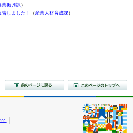
農業振興課
）
報告しました！
（
産業人材育成課
）
前のページに戻る
こ
いて