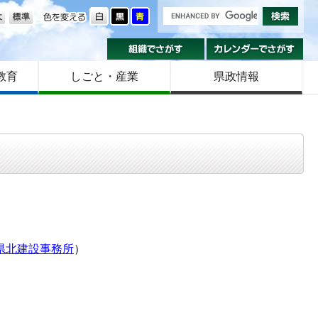
の大きさ
色を変える
組織でさがす
カ
教育
しごと・産業
県政情報
県北建設事務所
）