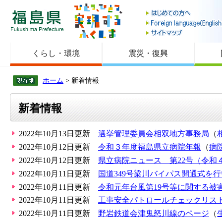
福島県
くらし・環境
震災・復興
ホーム
> 新着情報
新着情報
2022年10月13日更新
選挙管理委員会相双地方事務局
（
2022年10月12日更新
令和３年度福島県立病院年報
（
病
2022年10月12日更新
県立病院ニュース 第22号（令和４
2022年10月11日更新
国道349号梁川バイパス開通式を行
2022年10月11日更新
令和元年台風第19号等に関する被
2022年10月11日更新
工事安全パトロールチェックリス
2022年10月11日更新
野岩鉄道会津鬼怒川線のページ
（