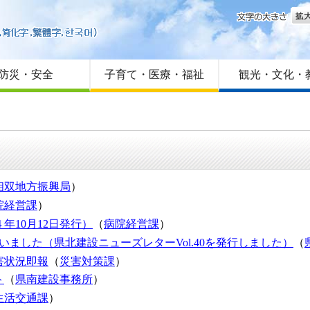
文字
はじめての方へ
Foreign language
サイトマップ
防災・安全
子育て・医療・福祉
観光・文化・
相双地方振興局
）
院経営課
）
年10月12日発行）
（
病院経営課
）
いました（県北建設ニューズレターVol.40を発行しました）
（
害状況即報
（
災害対策課
）
ト
（
県南建設事務所
）
生活交通課
）