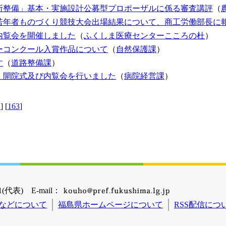
所整備」基本・実施設計公募型プロポーザルに係る審査講評
（
若年者ものづくり競技大会出場結果について、商工労働部長に
内覧会を開催しました
（
ふくしま医療センターこころの杜
）
ーコンクール入賞作品について
（
自然保護課
）
す
（
道路整備課
）
 開院式及び内覧会を行いました
（
病院経営課
）
2
] [
163
]
(代表) E-mail：
などについて
福島県ホームページについて
RSS配信につ