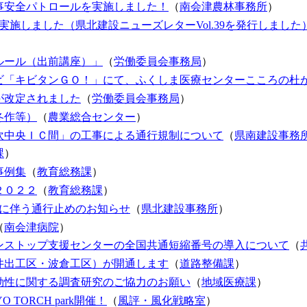
事安全パトロールを実施しました！
（
南会津農林事務所
）
実施しました（県北建設ニューズレターVol.39を発行しました
）
ルール（出前講座）」
（
労働委員会事務局
）
ビ「キビタンＧＯ！」にて、ふくしま医療センターこころの杜
が改定されました
（
労働委員会事務局
）
冬作等）
（
農業総合センター
）
吹中央ＩＣ間」の工事による通行規制について
（
県南建設事務
課
）
事例集
（
教育総務課
）
２０２２
（
教育総務課
）
事に伴う通行止めのお知らせ
（
県北建設事務所
）
（
南会津病院
）
ンストップ支援センターの全国共通短縮番号の導入について
（
井出工区・波倉工区）が開通します
（
道路整備課
）
効性に関する調査研究のご協力のお願い
（
地域医療課
）
 TORCH park開催！
（
風評・風化戦略室
）