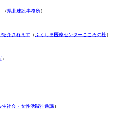
）
（
県北建設事務所
）
が紹介されます
（
ふくしま医療センターこころの杜
）
所
）
共生社会・女性活躍推進課
）