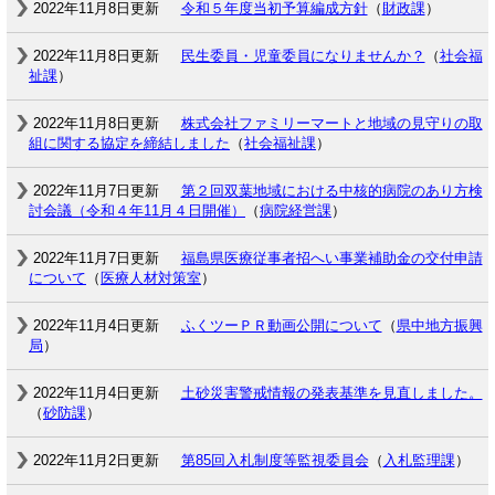
2022年11月8日更新
令和５年度当初予算編成方針
（
財政課
）
2022年11月8日更新
民生委員・児童委員になりませんか？
（
社会福
祉課
）
2022年11月8日更新
株式会社ファミリーマートと地域の見守りの取
組に関する協定を締結しました
（
社会福祉課
）
2022年11月7日更新
第２回双葉地域における中核的病院のあり方検
討会議（令和４年11月４日開催）
（
病院経営課
）
2022年11月7日更新
福島県医療従事者招へい事業補助金の交付申請
について
（
医療人材対策室
）
2022年11月4日更新
ふくツーＰＲ動画公開について
（
県中地方振興
局
）
2022年11月4日更新
土砂災害警戒情報の発表基準を見直しました。
（
砂防課
）
2022年11月2日更新
第85回入札制度等監視委員会
（
入札監理課
）