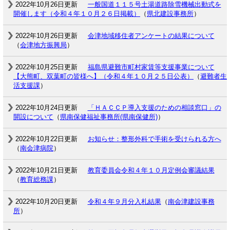
2022年10月26日更新
一般国道１１５号土湯道路除雪機械出動式を
開催します（令和４年１０月２６日掲載）
（
県北建設事務所
）
2022年10月26日更新
会津地域移住者アンケートの結果について
（
会津地方振興局
）
2022年10月25日更新
福島県避難市町村家賃等支援事業について
【大熊町、双葉町の皆様へ】（令和４年１０月２５日公表）
（
避難者生
活支援課
）
2022年10月24日更新
「ＨＡＣＣＰ導入支援のための相談窓口」の
開設について
（
県南保健福祉事務所(県南保健所)
）
2022年10月22日更新
お知らせ：整形外科で手術を受けられる方へ
（
南会津病院
）
2022年10月21日更新
教育委員会令和４年１０月定例会審議結果
（
教育総務課
）
2022年10月20日更新
令和４年９月分入札結果
（
南会津建設事務
所
）