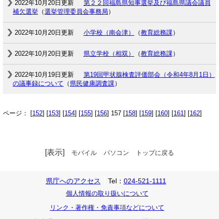
2022年10月20日更新
第２２回福島県知事選挙及び福島県議会議員
補欠選挙
（
選挙管理委員会事務局
）
2022年10月20日更新
小学校（南会津）
（
教育総務課
）
2022年10月20日更新
県立学校（相双）
（
教育総務課
）
2022年10月19日更新
第19回甲状腺検査評価部会（令和4年8月1日）
の議事録について
（
県民健康調査課
）
ページ： [
152
] [
153
] [
154
] [
155
] [
156
] 157 [
158
] [
159
] [
160
] [
161
] [
162
]
[表示]
モバイル
パソコン
トップに戻る
県庁へのアクセス
Tel：
024-521-1111
個人情報の取り扱いについて
リンク・著作権・免責事項などについて