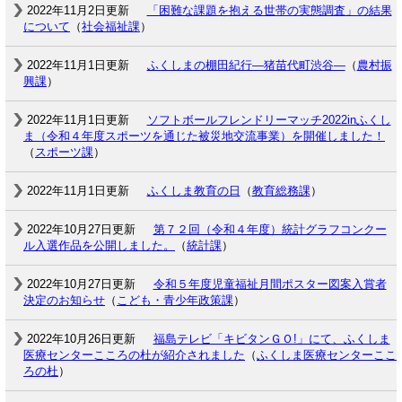
2022年11月2日更新
「困難な課題を抱える世帯の実態調査」の結果
について
（
社会福祉課
）
2022年11月1日更新
ふくしまの棚田紀行―猪苗代町渋谷―
（
農村振
興課
）
2022年11月1日更新
ソフトボールフレンドリーマッチ2022inふくし
ま（令和４年度スポーツを通じた被災地交流事業）を開催しました！
（
スポーツ課
）
2022年11月1日更新
ふくしま教育の日
（
教育総務課
）
2022年10月27日更新
第７２回（令和４年度）統計グラフコンクー
ル入選作品を公開しました。
（
統計課
）
2022年10月27日更新
令和５年度児童福祉月間ポスター図案入賞者
決定のお知らせ
（
こども・青少年政策課
）
2022年10月26日更新
福島テレビ「キビタンＧＯ!」にて、ふくしま
医療センターこころの杜が紹介されました
（
ふくしま医療センターここ
ろの杜
）