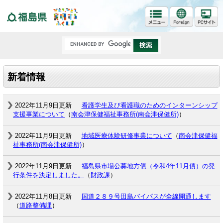
福島県
新着情報
2022年11月9日更新
看護学生及び看護職のためのインターンシップ
支援事業について
（
南会津保健福祉事務所(南会津保健所)
）
2022年11月9日更新
地域医療体験研修事業について
（
南会津保健福
祉事務所(南会津保健所)
）
2022年11月9日更新
福島県市場公募地方債（令和4年11月債）の発
行条件を決定しました。
（
財政課
）
2022年11月8日更新
国道２８９号田島バイパスが全線開通します
（
道路整備課
）